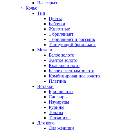
Все серьги
Колье
Тип
Цветы
Бабочки
Животные
1 бриллиант
1 бриллиант и россыпь
Танцующий бриллиант
Металл
Белое золото
Желтое золото
Красное золото
Белое с желтым золото
Комбинированное золото
Платина
Вставки
Бриллианты
Сапфиры
Изумруды
Рубины
Топазы
Танзаниты
Для кого
Для женщин