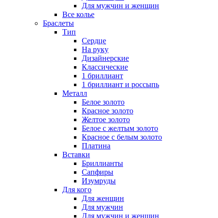
Для мужчин и женщин
Все колье
Браслеты
Тип
Сердце
На руку
Дизайнерские
Классические
1 бриллиант
1 бриллиант и россыпь
Металл
Белое золото
Красное золото
Желтое золото
Белое с желтым золото
Красное с белым золото
Платина
Вставки
Бриллианты
Сапфиры
Изумруды
Для кого
Для женщин
Для мужчин
Для мужчин и женщин