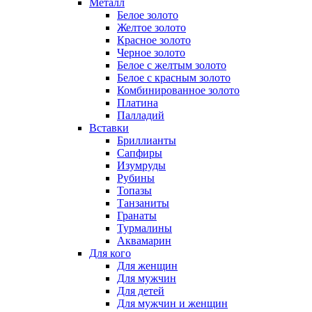
Металл
Белое золото
Желтое золото
Красное золото
Черное золото
Белое с желтым золото
Белое с красным золото
Комбинированное золото
Платина
Палладий
Вставки
Бриллианты
Сапфиры
Изумруды
Рубины
Топазы
Танзаниты
Гранаты
Турмалины
Аквамарин
Для кого
Для женщин
Для мужчин
Для детей
Для мужчин и женщин