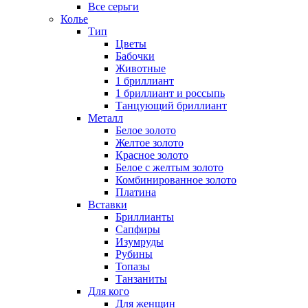
Все серьги
Колье
Тип
Цветы
Бабочки
Животные
1 бриллиант
1 бриллиант и россыпь
Танцующий бриллиант
Металл
Белое золото
Желтое золото
Красное золото
Белое с желтым золото
Комбинированное золото
Платина
Вставки
Бриллианты
Сапфиры
Изумруды
Рубины
Топазы
Танзаниты
Для кого
Для женщин