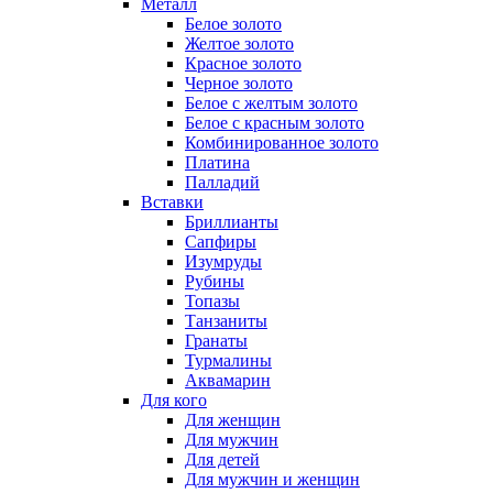
Металл
Белое золото
Желтое золото
Красное золото
Черное золото
Белое с желтым золото
Белое с красным золото
Комбинированное золото
Платина
Палладий
Вставки
Бриллианты
Сапфиры
Изумруды
Рубины
Топазы
Танзаниты
Гранаты
Турмалины
Аквамарин
Для кого
Для женщин
Для мужчин
Для детей
Для мужчин и женщин