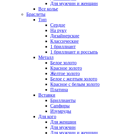
Для мужчин и женщин
Все колье
Браслеты
Тип
Сердце
На руку
Дизайнерские
Классические
1 бриллиант
1 бриллиант и россыпь
Металл
Белое золото
Красное золото
Желтое золото
Белое с желтым золото
Красное с белым золото
Платина
Вставки
Бриллианты
Сапфиры
Изумруды
Для кого
Для женщин
Для мужчин
Для мужчин и женщин