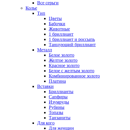
Все серьги
Колье
Тип
Цветы
Бабочки
Животные
1 бриллиант
1 бриллиант и россыпь
Танцующий бриллиант
Металл
Белое золото
Желтое золото
Красное золото
Белое с желтым золото
Комбинированное золото
Платина
Вставки
Бриллианты
Сапфиры
Изумруды
Рубины
Топазы
Танзаниты
Для кого
Для женщин