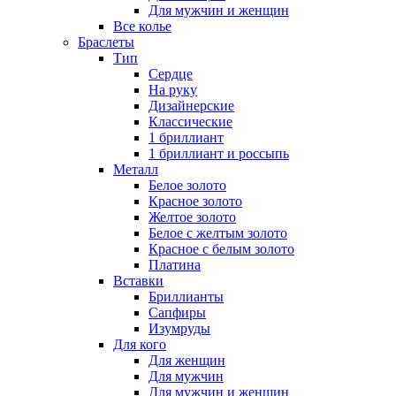
Для мужчин и женщин
Все колье
Браслеты
Тип
Сердце
На руку
Дизайнерские
Классические
1 бриллиант
1 бриллиант и россыпь
Металл
Белое золото
Красное золото
Желтое золото
Белое с желтым золото
Красное с белым золото
Платина
Вставки
Бриллианты
Сапфиры
Изумруды
Для кого
Для женщин
Для мужчин
Для мужчин и женщин