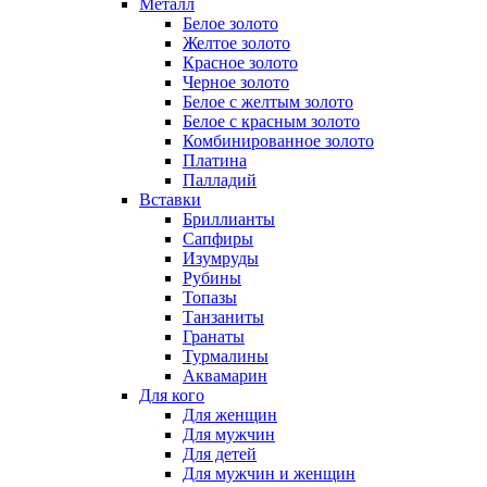
Металл
Белое золото
Желтое золото
Красное золото
Черное золото
Белое с желтым золото
Белое с красным золото
Комбинированное золото
Платина
Палладий
Вставки
Бриллианты
Сапфиры
Изумруды
Рубины
Топазы
Танзаниты
Гранаты
Турмалины
Аквамарин
Для кого
Для женщин
Для мужчин
Для детей
Для мужчин и женщин