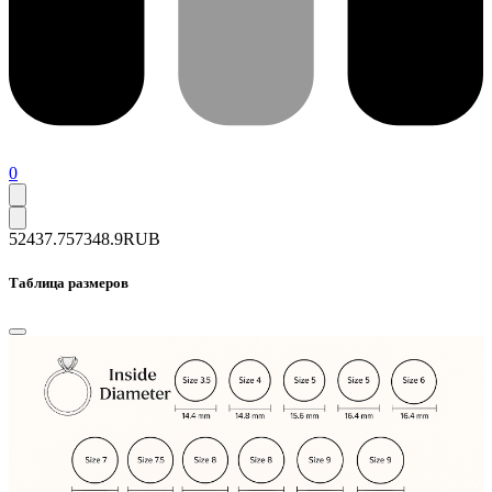
0
52437.7
57348.9
RUB
Таблица размеров