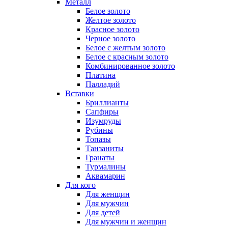
Металл
Белое золото
Желтое золото
Красное золото
Черное золото
Белое с желтым золото
Белое с красным золото
Комбинированное золото
Платина
Палладий
Вставки
Бриллианты
Сапфиры
Изумруды
Рубины
Топазы
Танзаниты
Гранаты
Турмалины
Аквамарин
Для кого
Для женщин
Для мужчин
Для детей
Для мужчин и женщин