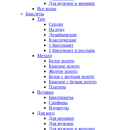
Для мужчин и женщин
Все колье
Браслеты
Тип
Сердце
На руку
Дизайнерские
Классические
1 бриллиант
1 бриллиант и россыпь
Металл
Белое золото
Красное золото
Желтое золото
Белое с желтым золото
Красное с белым золото
Платина
Вставки
Бриллианты
Сапфиры
Изумруды
Для кого
Для женщин
Для мужчин
Для мужчин и женщин