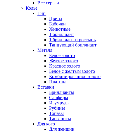
Все серьги
Колье
Тип
Цветы
Бабочки
Животные
1 бриллиант
1 бриллиант и россыпь
Танцующий бриллиант
Металл
Белое золото
Желтое золото
Красное золото
Белое с желтым золото
Комбинированное золото
Платина
Вставки
Бриллианты
Сапфиры
Изумруды
Рубины
Топазы
Танзаниты
Для кого
Для женщин