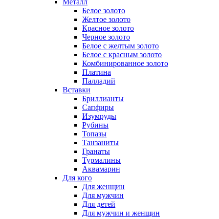
Металл
Белое золото
Желтое золото
Красное золото
Черное золото
Белое с желтым золото
Белое с красным золото
Комбинированное золото
Платина
Палладий
Вставки
Бриллианты
Сапфиры
Изумруды
Рубины
Топазы
Танзаниты
Гранаты
Турмалины
Аквамарин
Для кого
Для женщин
Для мужчин
Для детей
Для мужчин и женщин