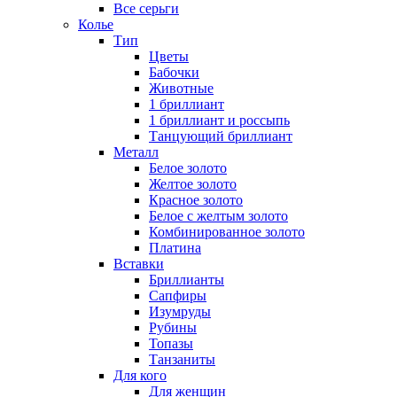
Все серьги
Колье
Тип
Цветы
Бабочки
Животные
1 бриллиант
1 бриллиант и россыпь
Танцующий бриллиант
Металл
Белое золото
Желтое золото
Красное золото
Белое с желтым золото
Комбинированное золото
Платина
Вставки
Бриллианты
Сапфиры
Изумруды
Рубины
Топазы
Танзаниты
Для кого
Для женщин