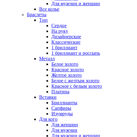
Для мужчин и женщин
Все колье
Браслеты
Тип
Сердце
На руку
Дизайнерские
Классические
1 бриллиант
1 бриллиант и россыпь
Металл
Белое золото
Красное золото
Желтое золото
Белое с желтым золото
Красное с белым золото
Платина
Вставки
Бриллианты
Сапфиры
Изумруды
Для кого
Для женщин
Для мужчин
Для мужчин и женщин