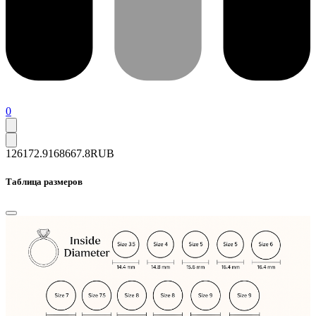
0
126172.9
168667.8
RUB
Таблица размеров