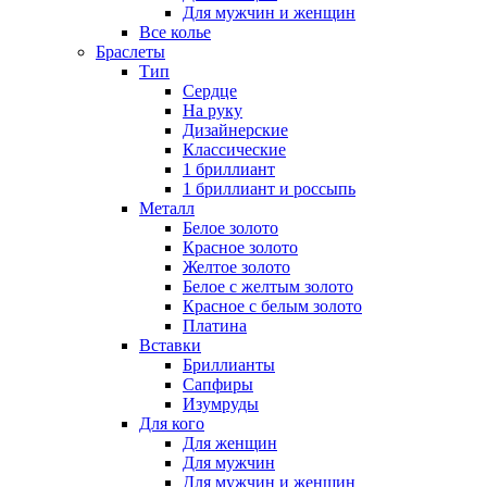
Для мужчин и женщин
Все колье
Браслеты
Тип
Сердце
На руку
Дизайнерские
Классические
1 бриллиант
1 бриллиант и россыпь
Металл
Белое золото
Красное золото
Желтое золото
Белое с желтым золото
Красное с белым золото
Платина
Вставки
Бриллианты
Сапфиры
Изумруды
Для кого
Для женщин
Для мужчин
Для мужчин и женщин