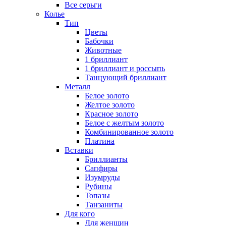
Все серьги
Колье
Тип
Цветы
Бабочки
Животные
1 бриллиант
1 бриллиант и россыпь
Танцующий бриллиант
Металл
Белое золото
Желтое золото
Красное золото
Белое с желтым золото
Комбинированное золото
Платина
Вставки
Бриллианты
Сапфиры
Изумруды
Рубины
Топазы
Танзаниты
Для кого
Для женщин