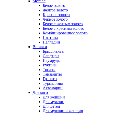
Металл
Белое золото
Желтое золото
Красное золото
Черное золото
Белое с желтым золото
Белое с красным золото
Комбинированное золото
Платина
Палладий
Вставки
Бриллианты
Сапфиры
Изумруды
Рубины
Топазы
Танзаниты
Гранаты
Турмалины
Аквамарин
Для кого
Для женщин
Для мужчин
Для детей
Для мужчин и женщин