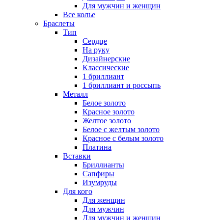
Для мужчин и женщин
Все колье
Браслеты
Тип
Сердце
На руку
Дизайнерские
Классические
1 бриллиант
1 бриллиант и россыпь
Металл
Белое золото
Красное золото
Желтое золото
Белое с желтым золото
Красное с белым золото
Платина
Вставки
Бриллианты
Сапфиры
Изумруды
Для кого
Для женщин
Для мужчин
Для мужчин и женщин