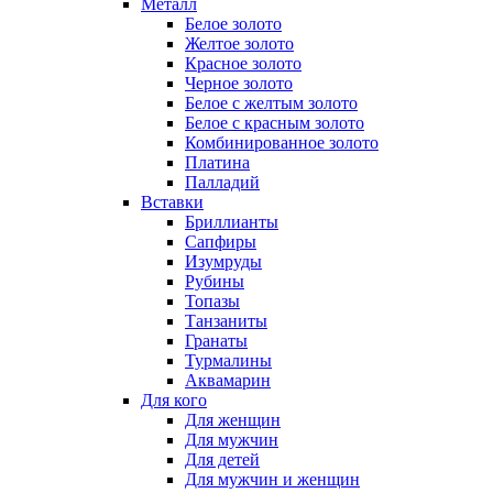
Металл
Белое золото
Желтое золото
Красное золото
Черное золото
Белое с желтым золото
Белое с красным золото
Комбинированное золото
Платина
Палладий
Вставки
Бриллианты
Сапфиры
Изумруды
Рубины
Топазы
Танзаниты
Гранаты
Турмалины
Аквамарин
Для кого
Для женщин
Для мужчин
Для детей
Для мужчин и женщин