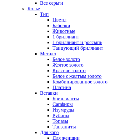
Все серьги
Колье
Тип
Цветы
Бабочки
Животные
1 бриллиант
1 бриллиант и россыпь
Танцующий бриллиант
Металл
Белое золото
Желтое золото
Красное золото
Белое с желтым золото
Комбинированное золото
Платина
Вставки
Бриллианты
Сапфиры
Изумруды
Рубины
Топазы
Танзаниты
Для кого
Для женщин