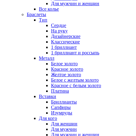
Для мужчин и женщин
Все колье
Браслеты
Тип
Сердце
На руку
Дизайнерские
Классические
1 бриллиант
1 бриллиант и россыпь
Металл
Белое золото
Красное золото
Желтое золото
Белое с желтым золото
Красное с белым золото
Платина
Вставки
Бриллианты
Сапфиры
Изумруды
Для кого
Для женщин
Для мужчин
Для мужчин и женщин