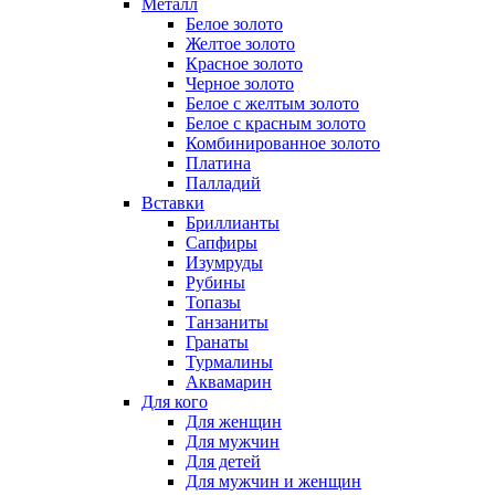
Металл
Белое золото
Желтое золото
Красное золото
Черное золото
Белое с желтым золото
Белое с красным золото
Комбинированное золото
Платина
Палладий
Вставки
Бриллианты
Сапфиры
Изумруды
Рубины
Топазы
Танзаниты
Гранаты
Турмалины
Аквамарин
Для кого
Для женщин
Для мужчин
Для детей
Для мужчин и женщин