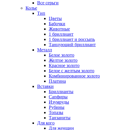
Все серьги
Колье
Тип
Цветы
Бабочки
Животные
1 бриллиант
1 бриллиант и россыпь
Танцующий бриллиант
Металл
Белое золото
Желтое золото
Красное золото
Белое с желтым золото
Комбинированное золото
Платина
Вставки
Бриллианты
Сапфиры
Изумруды
Рубины
Топазы
Танзаниты
Для кого
Для женщин