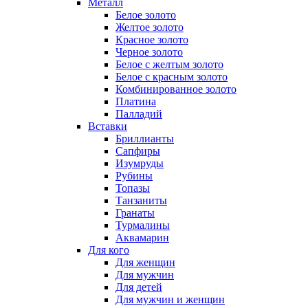
Металл
Белое золото
Желтое золото
Красное золото
Черное золото
Белое с желтым золото
Белое с красным золото
Комбинированное золото
Платина
Палладий
Вставки
Бриллианты
Сапфиры
Изумруды
Рубины
Топазы
Танзаниты
Гранаты
Турмалины
Аквамарин
Для кого
Для женщин
Для мужчин
Для детей
Для мужчин и женщин