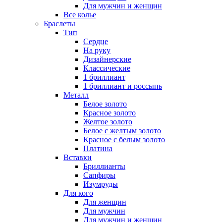
Для мужчин и женщин
Все колье
Браслеты
Тип
Сердце
На руку
Дизайнерские
Классические
1 бриллиант
1 бриллиант и россыпь
Металл
Белое золото
Красное золото
Желтое золото
Белое с желтым золото
Красное с белым золото
Платина
Вставки
Бриллианты
Сапфиры
Изумруды
Для кого
Для женщин
Для мужчин
Для мужчин и женщин