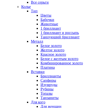
Все серьги
Колье
Тип
Цветы
Бабочки
Животные
1 бриллиант
1 бриллиант и россыпь
Танцующий бриллиант
Металл
Белое золото
Желтое золото
Красное золото
Белое с желтым золото
Комбинированное золото
Платина
Вставки
Бриллианты
Сапфиры
Изумруды
Рубины
Топазы
Танзаниты
Для кого
Для женщин