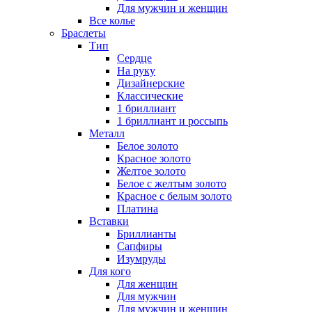
Для мужчин и женщин
Все колье
Браслеты
Тип
Сердце
На руку
Дизайнерские
Классические
1 бриллиант
1 бриллиант и россыпь
Металл
Белое золото
Красное золото
Желтое золото
Белое с желтым золото
Красное с белым золото
Платина
Вставки
Бриллианты
Сапфиры
Изумруды
Для кого
Для женщин
Для мужчин
Для мужчин и женщин