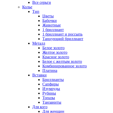
Все серьги
Колье
Тип
Цветы
Бабочки
Животные
1 бриллиант
1 бриллиант и россыпь
Танцующий бриллиант
Металл
Белое золото
Желтое золото
Красное золото
Белое с желтым золото
Комбинированное золото
Платина
Вставки
Бриллианты
Сапфиры
Изумруды
Рубины
Топазы
Танзаниты
Для кого
Для женщин