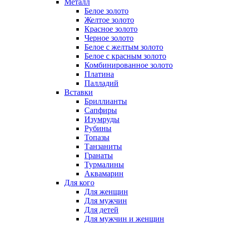
Металл
Белое золото
Желтое золото
Красное золото
Черное золото
Белое с желтым золото
Белое с красным золото
Комбинированное золото
Платина
Палладий
Вставки
Бриллианты
Сапфиры
Изумруды
Рубины
Топазы
Танзаниты
Гранаты
Турмалины
Аквамарин
Для кого
Для женщин
Для мужчин
Для детей
Для мужчин и женщин