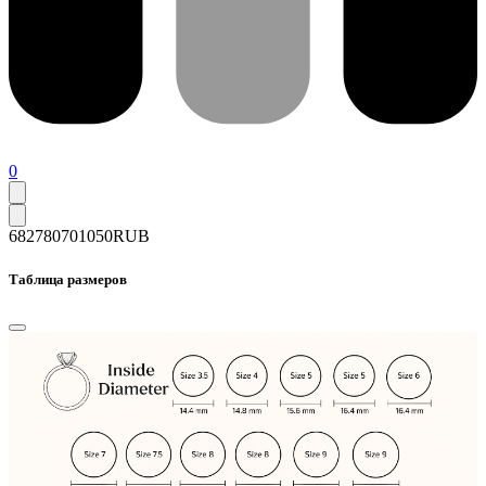
0
682780
701050
RUB
Таблица размеров