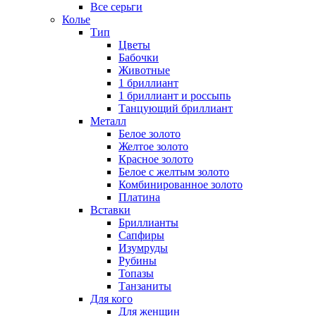
Все серьги
Колье
Тип
Цветы
Бабочки
Животные
1 бриллиант
1 бриллиант и россыпь
Танцующий бриллиант
Металл
Белое золото
Желтое золото
Красное золото
Белое с желтым золото
Комбинированное золото
Платина
Вставки
Бриллианты
Сапфиры
Изумруды
Рубины
Топазы
Танзаниты
Для кого
Для женщин