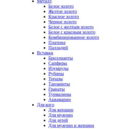
Металл
Белое золото
Желтое золото
Красное золото
Черное золото
Белое с желтым золото
Белое с красным золото
Комбинированное золото
Платина
Палладий
Вставки
Бриллианты
Сапфиры
Изумруды
Рубины
Топазы
Танзаниты
Гранаты
Турмалины
Аквамарин
Для кого
Для женщин
Для мужчин
Для детей
Для мужчин и женщин