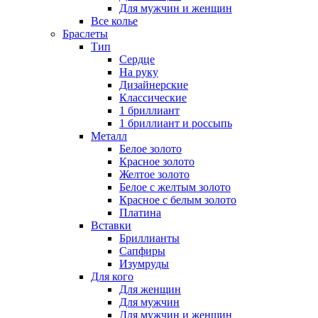
Для мужчин и женщин
Все колье
Браслеты
Тип
Сердце
На руку
Дизайнерские
Классические
1 бриллиант
1 бриллиант и россыпь
Металл
Белое золото
Красное золото
Желтое золото
Белое с желтым золото
Красное с белым золото
Платина
Вставки
Бриллианты
Сапфиры
Изумруды
Для кого
Для женщин
Для мужчин
Для мужчин и женщин