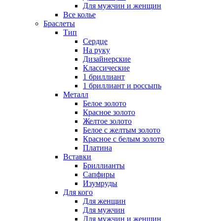
Для мужчин и женщин
Все колье
Браслеты
Тип
Сердце
На руку
Дизайнерские
Классические
1 бриллиант
1 бриллиант и россыпь
Металл
Белое золото
Красное золото
Желтое золото
Белое с желтым золото
Красное с белым золото
Платина
Вставки
Бриллианты
Сапфиры
Изумруды
Для кого
Для женщин
Для мужчин
Для мужчин и женщин