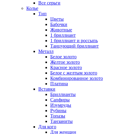
Все серьги
Колье
Тип
Цветы
Бабочки
Животные
1 бриллиант
1 бриллиант и россыпь
Танцующий бриллиант
Металл
Белое золото
Желтое золото
Красное золото
Белое с желтым золото
Комбинированное золото
Платина
Вставки
Бриллианты
Сапфиры
Изумруды
Рубины
Топазы
Танзаниты
Для кого
Для женщин