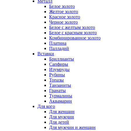
Металл
Белое золото
Желтое золото
Красное золото
Черное золото
Белое с желтым золото
Белое с красным золото
Комбинированное золото
Платина
Палладий
Вставки
Бриллианты
Сапфиры
Изумруды
Рубины
Топазы
Танзаниты
Гранаты
Турмалины
Аквамарин
Для кого
Для женщин
Для мужчин
Для детей
Для мужчин и женщин