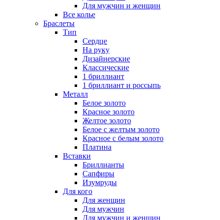
Для мужчин и женщин
Все колье
Браслеты
Тип
Сердце
На руку
Дизайнерские
Классические
1 бриллиант
1 бриллиант и россыпь
Металл
Белое золото
Красное золото
Желтое золото
Белое с желтым золото
Красное с белым золото
Платина
Вставки
Бриллианты
Сапфиры
Изумруды
Для кого
Для женщин
Для мужчин
Для мужчин и женщин