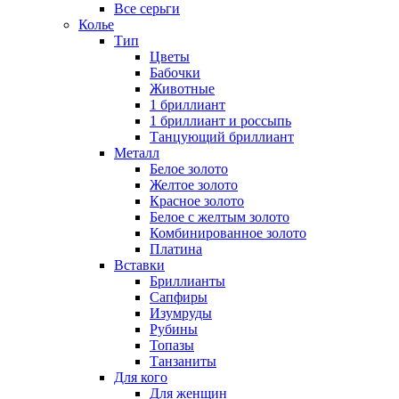
Все серьги
Колье
Тип
Цветы
Бабочки
Животные
1 бриллиант
1 бриллиант и россыпь
Танцующий бриллиант
Металл
Белое золото
Желтое золото
Красное золото
Белое с желтым золото
Комбинированное золото
Платина
Вставки
Бриллианты
Сапфиры
Изумруды
Рубины
Топазы
Танзаниты
Для кого
Для женщин