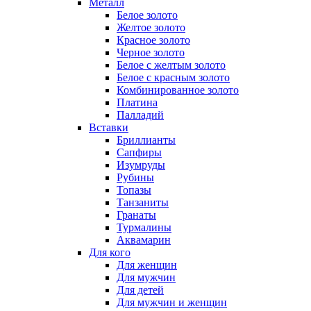
Металл
Белое золото
Желтое золото
Красное золото
Черное золото
Белое с желтым золото
Белое с красным золото
Комбинированное золото
Платина
Палладий
Вставки
Бриллианты
Сапфиры
Изумруды
Рубины
Топазы
Танзаниты
Гранаты
Турмалины
Аквамарин
Для кого
Для женщин
Для мужчин
Для детей
Для мужчин и женщин