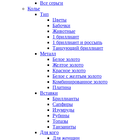
Все серьги
Колье
Тип
Цветы
Бабочки
Животные
1 бриллиант
1 бриллиант и россыпь
Танцующий бриллиант
Металл
Белое золото
Желтое золото
Красное золото
Белое с желтым золото
Комбинированное золото
Платина
Вставки
Бриллианты
Сапфиры
Изумруды
Рубины
Топазы
Танзаниты
Для кого
Для женщин