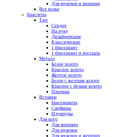
Для мужчин и женщин
Все колье
Браслеты
Тип
Сердце
На руку
Дизайнерские
Классические
1 бриллиант
1 бриллиант и россыпь
Металл
Белое золото
Красное золото
Желтое золото
Белое с желтым золото
Красное с белым золото
Платина
Вставки
Бриллианты
Сапфиры
Изумруды
Для кого
Для женщин
Для мужчин
Для мужчин и женщин