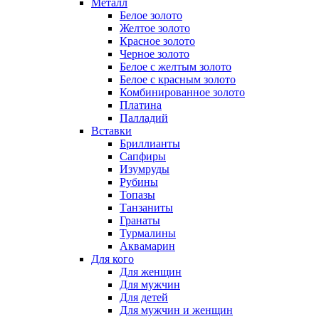
Металл
Белое золото
Желтое золото
Красное золото
Черное золото
Белое с желтым золото
Белое с красным золото
Комбинированное золото
Платина
Палладий
Вставки
Бриллианты
Сапфиры
Изумруды
Рубины
Топазы
Танзаниты
Гранаты
Турмалины
Аквамарин
Для кого
Для женщин
Для мужчин
Для детей
Для мужчин и женщин