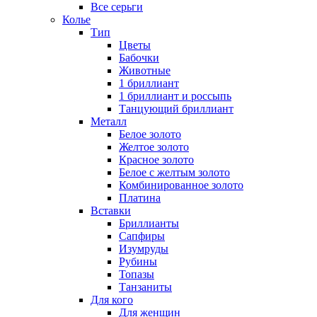
Все серьги
Колье
Тип
Цветы
Бабочки
Животные
1 бриллиант
1 бриллиант и россыпь
Танцующий бриллиант
Металл
Белое золото
Желтое золото
Красное золото
Белое с желтым золото
Комбинированное золото
Платина
Вставки
Бриллианты
Сапфиры
Изумруды
Рубины
Топазы
Танзаниты
Для кого
Для женщин