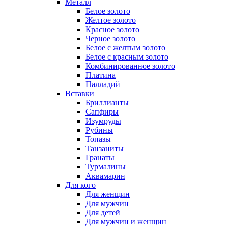
Металл
Белое золото
Желтое золото
Красное золото
Черное золото
Белое с желтым золото
Белое с красным золото
Комбинированное золото
Платина
Палладий
Вставки
Бриллианты
Сапфиры
Изумруды
Рубины
Топазы
Танзаниты
Гранаты
Турмалины
Аквамарин
Для кого
Для женщин
Для мужчин
Для детей
Для мужчин и женщин