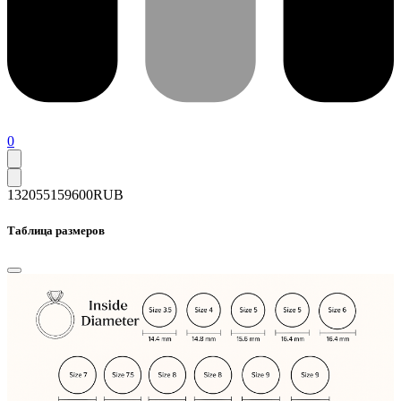
0
132055
159600
RUB
Таблица размеров