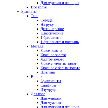
Для мужчин и женщин
Все колье
Браслеты
Тип
Сердце
На руку
Дизайнерские
Классические
1 бриллиант
1 бриллиант и россыпь
Металл
Белое золото
Красное золото
Желтое золото
Белое с желтым золото
Красное с белым золото
Платина
Вставки
Бриллианты
Сапфиры
Изумруды
Для кого
Для женщин
Для мужчин
Для мужчин и женщин