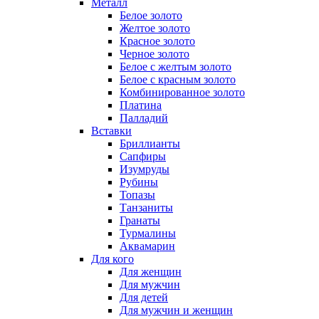
Металл
Белое золото
Желтое золото
Красное золото
Черное золото
Белое с желтым золото
Белое с красным золото
Комбинированное золото
Платина
Палладий
Вставки
Бриллианты
Сапфиры
Изумруды
Рубины
Топазы
Танзаниты
Гранаты
Турмалины
Аквамарин
Для кого
Для женщин
Для мужчин
Для детей
Для мужчин и женщин