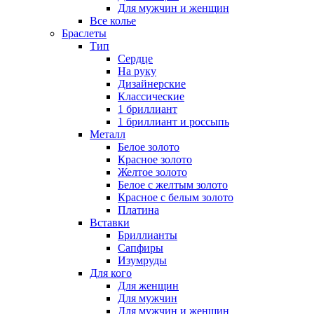
Для мужчин и женщин
Все колье
Браслеты
Тип
Сердце
На руку
Дизайнерские
Классические
1 бриллиант
1 бриллиант и россыпь
Металл
Белое золото
Красное золото
Желтое золото
Белое с желтым золото
Красное с белым золото
Платина
Вставки
Бриллианты
Сапфиры
Изумруды
Для кого
Для женщин
Для мужчин
Для мужчин и женщин