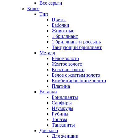
Все серьги
Колье
Тип
Цветы
Бабочки
Животные
1 бриллиант
1 бриллиант и россыпь
Танцующий бриллиант
Металл
Белое золото
Желтое золото
Красное золото
Белое с желтым золото
Комбинированное золото
Платина
Вставки
Бриллианты
Сапфиры
Изумруды
Рубины
Топазы
Танзаниты
Для кого
Для женщин