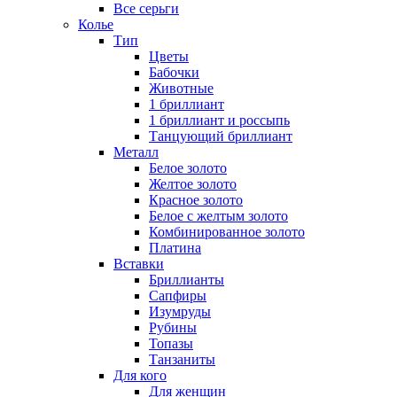
Все серьги
Колье
Тип
Цветы
Бабочки
Животные
1 бриллиант
1 бриллиант и россыпь
Танцующий бриллиант
Металл
Белое золото
Желтое золото
Красное золото
Белое с желтым золото
Комбинированное золото
Платина
Вставки
Бриллианты
Сапфиры
Изумруды
Рубины
Топазы
Танзаниты
Для кого
Для женщин