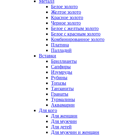
Металл
Белое золото
Желтое золото
Красное золото
Черное золото
Белое с желтым золото
Белое с красным золото
Комбинированное золото
Платина
Палладий
Вставки
Бриллианты
Сапфиры
Изумруды
Рубины
Топазы
Танзаниты
Гранаты
Турмалины
Аквамарин
Для кого
Для женщин
Для мужчин
Для детей
Для мужчин и женщин