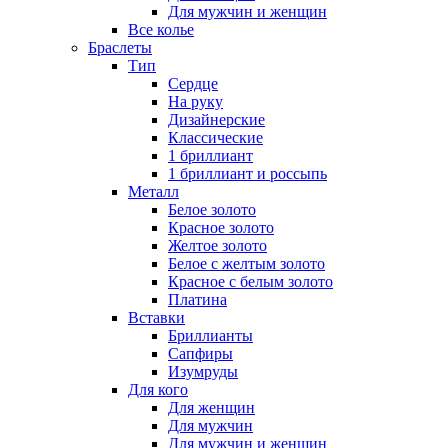
Для мужчин и женщин
Все колье
Браслеты
Тип
Сердце
На руку
Дизайнерские
Классические
1 бриллиант
1 бриллиант и россыпь
Металл
Белое золото
Красное золото
Желтое золото
Белое с желтым золото
Красное с белым золото
Платина
Вставки
Бриллианты
Сапфиры
Изумруды
Для кого
Для женщин
Для мужчин
Для мужчин и женщин