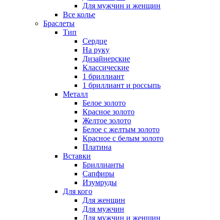
Для мужчин и женщин
Все колье
Браслеты
Тип
Сердце
На руку
Дизайнерские
Классические
1 бриллиант
1 бриллиант и россыпь
Металл
Белое золото
Красное золото
Желтое золото
Белое с желтым золото
Красное с белым золото
Платина
Вставки
Бриллианты
Сапфиры
Изумруды
Для кого
Для женщин
Для мужчин
Для мужчин и женщин