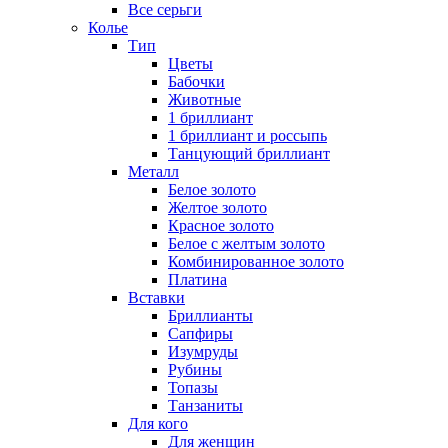
Все серьги
Колье
Тип
Цветы
Бабочки
Животные
1 бриллиант
1 бриллиант и россыпь
Танцующий бриллиант
Металл
Белое золото
Желтое золото
Красное золото
Белое с желтым золото
Комбинированное золото
Платина
Вставки
Бриллианты
Сапфиры
Изумруды
Рубины
Топазы
Танзаниты
Для кого
Для женщин