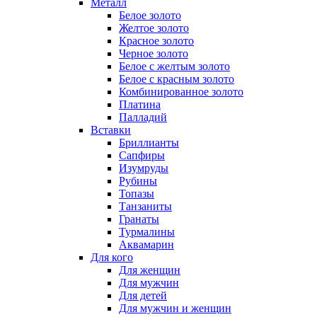
Металл
Белое золото
Желтое золото
Красное золото
Черное золото
Белое с желтым золото
Белое с красным золото
Комбинированное золото
Платина
Палладий
Вставки
Бриллианты
Сапфиры
Изумруды
Рубины
Топазы
Танзаниты
Гранаты
Турмалины
Аквамарин
Для кого
Для женщин
Для мужчин
Для детей
Для мужчин и женщин