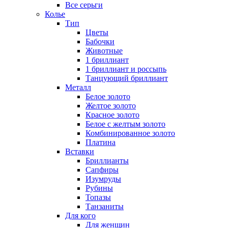
Все серьги
Колье
Тип
Цветы
Бабочки
Животные
1 бриллиант
1 бриллиант и россыпь
Танцующий бриллиант
Металл
Белое золото
Желтое золото
Красное золото
Белое с желтым золото
Комбинированное золото
Платина
Вставки
Бриллианты
Сапфиры
Изумруды
Рубины
Топазы
Танзаниты
Для кого
Для женщин