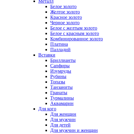
Металл
Белое золото
Желтое золото
Красное золото
Черное золото
Белое с желтым золото
Белое с красным золото
Комбинированное золото
Платина
Палладий
Вставки
Бриллианты
Сапфиры
Изумруды
Рубины
Топазы
Танзаниты
Гранаты
Турмалины
Аквамарин
Для кого
Для женщин
Для мужчин
Для детей
Для мужчин и женщин