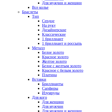
Для мужчин и женщин
Все колье
Браслеты
Тип
Сердце
На руку
Дизайнерские
Классические
1 бриллиант
1 бриллиант и россыпь
Металл
Белое золото
Красное золото
Желтое золото
Белое с желтым золото
Красное с белым золото
Платина
Вставки
Бриллианты
Сапфиры
Изумруды
Для кого
Для женщин
Для мужчин
Для мужчин и женщин