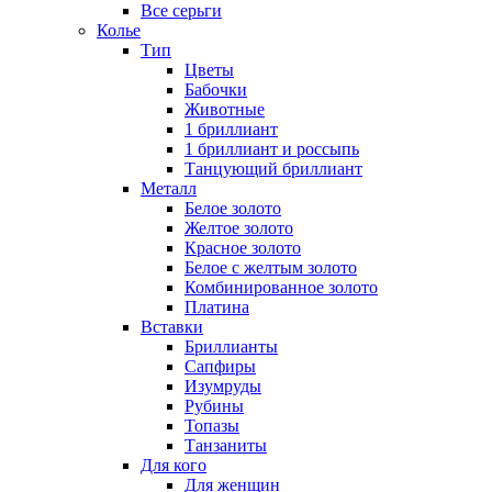
Все серьги
Колье
Тип
Цветы
Бабочки
Животные
1 бриллиант
1 бриллиант и россыпь
Танцующий бриллиант
Металл
Белое золото
Желтое золото
Красное золото
Белое с желтым золото
Комбинированное золото
Платина
Вставки
Бриллианты
Сапфиры
Изумруды
Рубины
Топазы
Танзаниты
Для кого
Для женщин