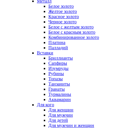
Металл
Белое золото
Желтое золото
Красное золото
Черное золото
Белое с желтым золото
Белое с красным золото
Комбинированное золото
Платина
Палладий
Вставки
Бриллианты
Сапфиры
Изумруды
Рубины
Топазы
Танзаниты
Гранаты
Турмалины
Аквамарин
Для кого
Для женщин
Для мужчин
Для детей
Для мужчин и женщин