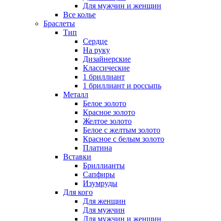
Для мужчин и женщин
Все колье
Браслеты
Тип
Сердце
На руку
Дизайнерские
Классические
1 бриллиант
1 бриллиант и россыпь
Металл
Белое золото
Красное золото
Желтое золото
Белое с желтым золото
Красное с белым золото
Платина
Вставки
Бриллианты
Сапфиры
Изумруды
Для кого
Для женщин
Для мужчин
Для мужчин и женщин