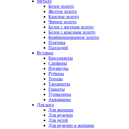
Металл
Белое золото
Желтое золото
Красное золото
Черное золото
Белое с желтым золото
Белое с красным золото
Комбинированное золото
Платина
Палладий
Вставки
Бриллианты
Сапфиры
Изумруды
Рубины
Топазы
Танзаниты
Гранаты
Турмалины
Аквамарин
Для кого
Для женщин
Для мужчин
Для детей
Для мужчин и женщин