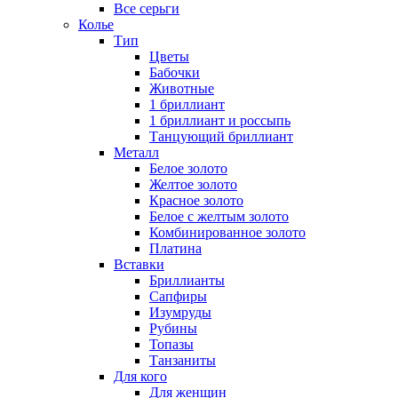
Все серьги
Колье
Тип
Цветы
Бабочки
Животные
1 бриллиант
1 бриллиант и россыпь
Танцующий бриллиант
Металл
Белое золото
Желтое золото
Красное золото
Белое с желтым золото
Комбинированное золото
Платина
Вставки
Бриллианты
Сапфиры
Изумруды
Рубины
Топазы
Танзаниты
Для кого
Для женщин