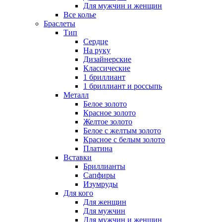
Для мужчин и женщин
Все колье
Браслеты
Тип
Сердце
На руку
Дизайнерские
Классические
1 бриллиант
1 бриллиант и россыпь
Металл
Белое золото
Красное золото
Желтое золото
Белое с желтым золото
Красное с белым золото
Платина
Вставки
Бриллианты
Сапфиры
Изумруды
Для кого
Для женщин
Для мужчин
Для мужчин и женщин