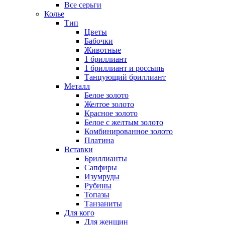
Все серьги
Колье
Тип
Цветы
Бабочки
Животные
1 бриллиант
1 бриллиант и россыпь
Танцующий бриллиант
Металл
Белое золото
Желтое золото
Красное золото
Белое с желтым золото
Комбинированное золото
Платина
Вставки
Бриллианты
Сапфиры
Изумруды
Рубины
Топазы
Танзаниты
Для кого
Для женщин