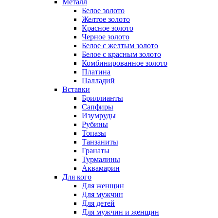
Металл
Белое золото
Желтое золото
Красное золото
Черное золото
Белое с желтым золото
Белое с красным золото
Комбинированное золото
Платина
Палладий
Вставки
Бриллианты
Сапфиры
Изумруды
Рубины
Топазы
Танзаниты
Гранаты
Турмалины
Аквамарин
Для кого
Для женщин
Для мужчин
Для детей
Для мужчин и женщин