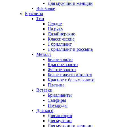
Для мужчин и женщин
Все колье
Браслеты
Тип
Сердце
На руку
Дизайнерские
Классические
1 бриллиант
1 бриллиант и россыпь
Металл
Белое золото
Красное золото
Желтое золото
Белое с желтым золото
Красное с белым золото
Платина
Вставки
Бриллианты
Сапфиры
Изумруды
Для кого
Для женщин
Для мужчин
Для мужчин и женщин