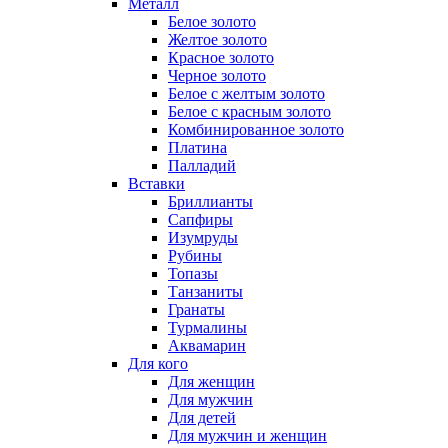
Металл
Белое золото
Желтое золото
Красное золото
Черное золото
Белое с желтым золото
Белое с красным золото
Комбинированное золото
Платина
Палладий
Вставки
Бриллианты
Сапфиры
Изумруды
Рубины
Топазы
Танзаниты
Гранаты
Турмалины
Аквамарин
Для кого
Для женщин
Для мужчин
Для детей
Для мужчин и женщин