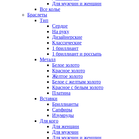
Для мужчин и женщин
Все колье
Браслеты
Тип
Сердце
На руку
Дизайнерские
Классические
1 бриллиант
1 бриллиант и россыпь
Металл
Белое золото
Красное золото
Желтое золото
Белое с желтым золото
Красное с белым золото
Платина
Вставки
Бриллианты
Сапфиры
Изумруды
Для кого
Для женщин
Для мужчин
Для мужчин и женщин