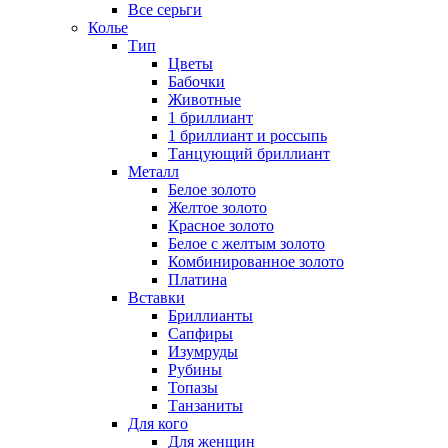
Все серьги
Колье
Тип
Цветы
Бабочки
Животные
1 бриллиант
1 бриллиант и россыпь
Танцующий бриллиант
Металл
Белое золото
Желтое золото
Красное золото
Белое с желтым золото
Комбинированное золото
Платина
Вставки
Бриллианты
Сапфиры
Изумруды
Рубины
Топазы
Танзаниты
Для кого
Для женщин