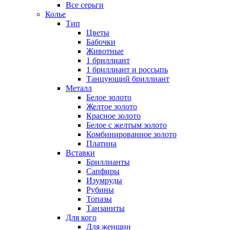
Все серьги
Колье
Тип
Цветы
Бабочки
Животные
1 бриллиант
1 бриллиант и россыпь
Танцующий бриллиант
Металл
Белое золото
Желтое золото
Красное золото
Белое с желтым золото
Комбинированное золото
Платина
Вставки
Бриллианты
Сапфиры
Изумруды
Рубины
Топазы
Танзаниты
Для кого
Для женщин