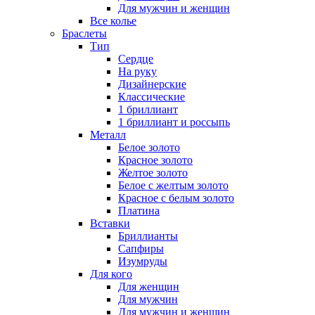
Для мужчин и женщин
Все колье
Браслеты
Тип
Сердце
На руку
Дизайнерские
Классические
1 бриллиант
1 бриллиант и россыпь
Металл
Белое золото
Красное золото
Желтое золото
Белое с желтым золото
Красное с белым золото
Платина
Вставки
Бриллианты
Сапфиры
Изумруды
Для кого
Для женщин
Для мужчин
Для мужчин и женщин