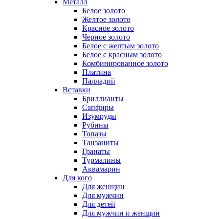
Металл
Белое золото
Желтое золото
Красное золото
Черное золото
Белое с желтым золото
Белое с красным золото
Комбинированное золото
Платина
Палладий
Вставки
Бриллианты
Сапфиры
Изумруды
Рубины
Топазы
Танзаниты
Гранаты
Турмалины
Аквамарин
Для кого
Для женщин
Для мужчин
Для детей
Для мужчин и женщин