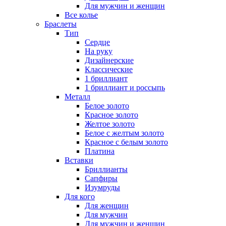
Для мужчин и женщин
Все колье
Браслеты
Тип
Сердце
На руку
Дизайнерские
Классические
1 бриллиант
1 бриллиант и россыпь
Металл
Белое золото
Красное золото
Желтое золото
Белое с желтым золото
Красное с белым золото
Платина
Вставки
Бриллианты
Сапфиры
Изумруды
Для кого
Для женщин
Для мужчин
Для мужчин и женщин