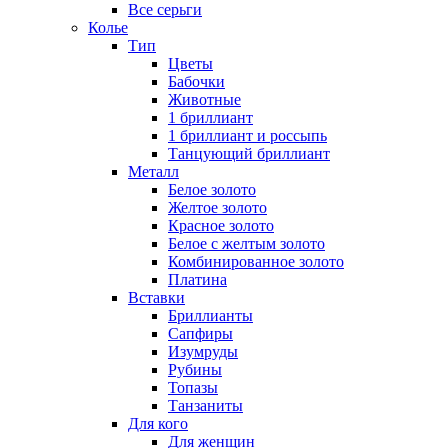
Все серьги
Колье
Тип
Цветы
Бабочки
Животные
1 бриллиант
1 бриллиант и россыпь
Танцующий бриллиант
Металл
Белое золото
Желтое золото
Красное золото
Белое с желтым золото
Комбинированное золото
Платина
Вставки
Бриллианты
Сапфиры
Изумруды
Рубины
Топазы
Танзаниты
Для кого
Для женщин