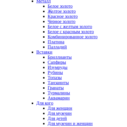
Металл
Белое золото
Желтое золото
Красное золото
Черное золото
Белое с желтым золото
Белое с красным золото
Комбинированное золото
Платина
Палладий
Вставки
Бриллианты
Сапфиры
Изумруды
Рубины
Топазы
Танзаниты
Гранаты
Турмалины
Аквамарин
Для кого
Для женщин
Для мужчин
Для детей
Для мужчин и женщин