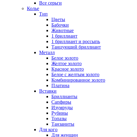
Все серьги
Колье
Тип
Цветы
Бабочки
Животные
1 бриллиант
1 бриллиант и россыпь
Танцующий бриллиант
Металл
Белое золото
Желтое золото
Красное золото
Белое с желтым золото
Комбинированное золото
Платина
Вставки
Бриллианты
Сапфиры
Изумруды
Рубины
Топазы
Танзаниты
Для кого
Для женщин