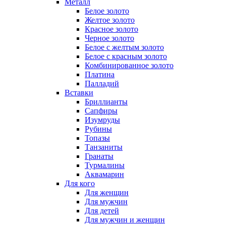
Металл
Белое золото
Желтое золото
Красное золото
Черное золото
Белое с желтым золото
Белое с красным золото
Комбинированное золото
Платина
Палладий
Вставки
Бриллианты
Сапфиры
Изумруды
Рубины
Топазы
Танзаниты
Гранаты
Турмалины
Аквамарин
Для кого
Для женщин
Для мужчин
Для детей
Для мужчин и женщин