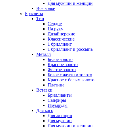
Для мужчин и женщин
Все колье
Браслеты
Тип
Сердце
На руку
Дизайнерские
Классические
1 бриллиант
1 бриллиант и россыпь
Металл
Белое золото
Красное золото
Желтое золото
Белое с желтым золото
Красное с белым золото
Платина
Вставки
Бриллианты
Сапфиры
Изумруды
Для кого
Для женщин
Для мужчин
Для мужчин и женщин