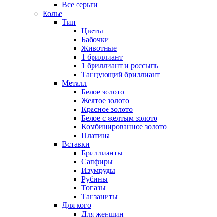
Все серьги
Колье
Тип
Цветы
Бабочки
Животные
1 бриллиант
1 бриллиант и россыпь
Танцующий бриллиант
Металл
Белое золото
Желтое золото
Красное золото
Белое с желтым золото
Комбинированное золото
Платина
Вставки
Бриллианты
Сапфиры
Изумруды
Рубины
Топазы
Танзаниты
Для кого
Для женщин