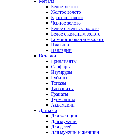
Металл
Белое золото
Желтое золото
Красное золото
Черное золото
Белое с желтым золото
Белое с красным золото
Комбинированное золото
Платина
Палладий
Вставки
Бриллианты
Сапфиры
Изумруды
Рубины
Топазы
Танзаниты
Гранаты
Турмалины
Аквамарин
Для кого
Для женщин
Для мужчин
Для детей
Для мужчин и женщин