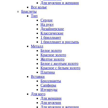
Для мужчин и женщин
Все колье
Браслеты
Тип
Сердце
На руку
Дизайнерские
Классические
1 бриллиант
1 бриллиант и россыпь
Металл
Белое золото
Красное золото
Желтое золото
Белое с желтым золото
Красное с белым золото
Платина
Вставки
Бриллианты
Сапфиры
Изумруды
Для кого
Для женщин
Для мужчин
Для мужчин и женщин