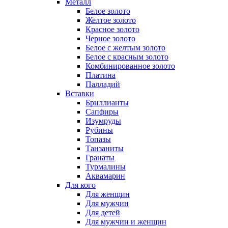
Металл
Белое золото
Желтое золото
Красное золото
Черное золото
Белое с желтым золото
Белое с красным золото
Комбинированное золото
Платина
Палладий
Вставки
Бриллианты
Сапфиры
Изумруды
Рубины
Топазы
Танзаниты
Гранаты
Турмалины
Аквамарин
Для кого
Для женщин
Для мужчин
Для детей
Для мужчин и женщин