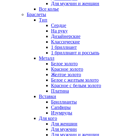
Для мужчин и женщин
Все колье
Браслеты
Тип
Сердце
На руку
Дизайнерские
Классические
1 бриллиант
1 бриллиант и россыпь
Металл
Белое золото
Красное золото
Желтое золото
Белое с желтым золото
Красное с белым золото
Платина
Вставки
Бриллианты
Сапфиры
Изумруды
Для кого
Для женщин
Для мужчин
Для мужчин и женщин