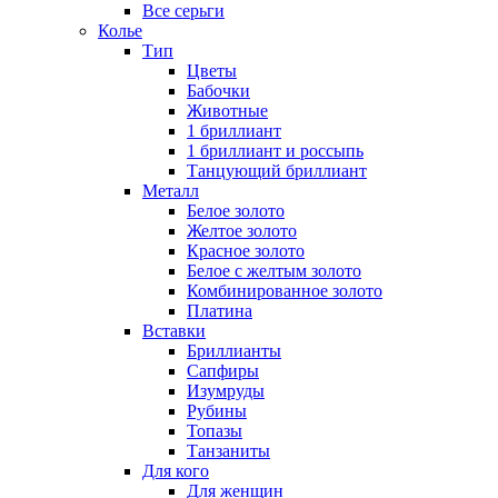
Все серьги
Колье
Тип
Цветы
Бабочки
Животные
1 бриллиант
1 бриллиант и россыпь
Танцующий бриллиант
Металл
Белое золото
Желтое золото
Красное золото
Белое с желтым золото
Комбинированное золото
Платина
Вставки
Бриллианты
Сапфиры
Изумруды
Рубины
Топазы
Танзаниты
Для кого
Для женщин