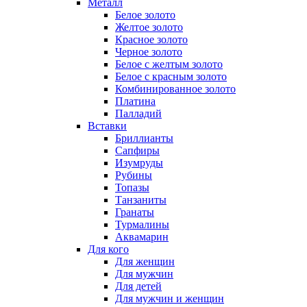
Металл
Белое золото
Желтое золото
Красное золото
Черное золото
Белое с желтым золото
Белое с красным золото
Комбинированное золото
Платина
Палладий
Вставки
Бриллианты
Сапфиры
Изумруды
Рубины
Топазы
Танзаниты
Гранаты
Турмалины
Аквамарин
Для кого
Для женщин
Для мужчин
Для детей
Для мужчин и женщин