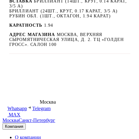
ВСТАВКА
БРИЛЛИАНТ (14ШТ., КРУГ, 0.14 КАРАТ,
3/5 А)
БРИЛЛИАНТ (24ШТ., КРУГ, 0.17 КАРАТ, 3/5 А)
РУБИН ОБЛ. (1ШТ., ОКТАГОН, 1.94 КАРАТ)
КАРАТНОСТЬ
1.94
АДРЕС МАГАЗИНА
МОСКВА, ВЕРХНЯЯ
СЫРОМЯТНИЧЕСКАЯ УЛИЦА, Д. 2. ТЦ «ГОЛДЕН
ГРОСС». САЛОН 100
8 (495) 540-54-50
Москва
shop@dd.jewelry
Whatsapp
Telegram
MAX
Москва
Санкт-Петербург
Компания
О компании