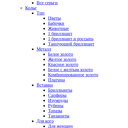
Все серьги
Колье
Тип
Цветы
Бабочки
Животные
1 бриллиант
1 бриллиант и россыпь
Танцующий бриллиант
Металл
Белое золото
Желтое золото
Красное золото
Белое с желтым золото
Комбинированное золото
Платина
Вставки
Бриллианты
Сапфиры
Изумруды
Рубины
Топазы
Танзаниты
Для кого
Для женщин