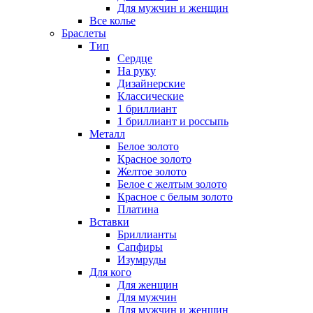
Для мужчин и женщин
Все колье
Браслеты
Тип
Сердце
На руку
Дизайнерские
Классические
1 бриллиант
1 бриллиант и россыпь
Металл
Белое золото
Красное золото
Желтое золото
Белое с желтым золото
Красное с белым золото
Платина
Вставки
Бриллианты
Сапфиры
Изумруды
Для кого
Для женщин
Для мужчин
Для мужчин и женщин