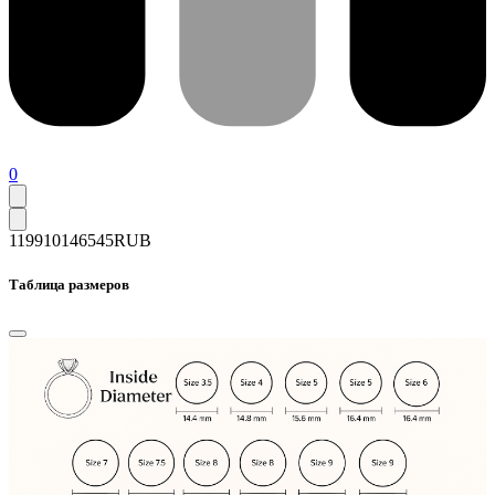
0
119910
146545
RUB
Таблица размеров