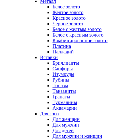
Металл
Белое золото
Желтое золото
Красное золото
Черное золото
Белое с желтым золото
Белое с красным золото
Комбинированное золото
Платина
Палладий
Вставки
Бриллианты
Сапфиры
Изумруды
Рубины
Топазы
Танзаниты
Гранаты
Турмалины
Аквамарин
Для кого
Для женщин
Для мужчин
Для детей
Для мужчин и женщин