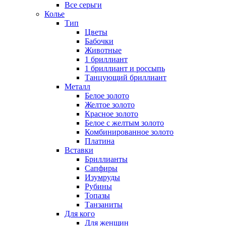
Все серьги
Колье
Тип
Цветы
Бабочки
Животные
1 бриллиант
1 бриллиант и россыпь
Танцующий бриллиант
Металл
Белое золото
Желтое золото
Красное золото
Белое с желтым золото
Комбинированное золото
Платина
Вставки
Бриллианты
Сапфиры
Изумруды
Рубины
Топазы
Танзаниты
Для кого
Для женщин