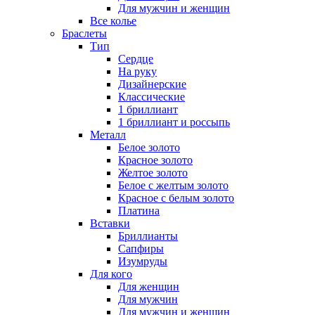
Для мужчин и женщин
Все колье
Браслеты
Тип
Сердце
На руку
Дизайнерские
Классические
1 бриллиант
1 бриллиант и россыпь
Металл
Белое золото
Красное золото
Желтое золото
Белое с желтым золото
Красное с белым золото
Платина
Вставки
Бриллианты
Сапфиры
Изумруды
Для кого
Для женщин
Для мужчин
Для мужчин и женщин