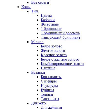
Все серьги
Колье
Тип
Цветы
Бабочки
Животные
1 бриллиант
1 бриллиант и россыпь
Танцующий бриллиант
Металл
Белое золото
Желтое золото
Красное золото
Белое с желтым золото
Комбинированное золото
Платина
Вставки
Бриллианты
Сапфиры
Изумруды
Рубины
Топазы
Танзаниты
Для кого
Для женщин