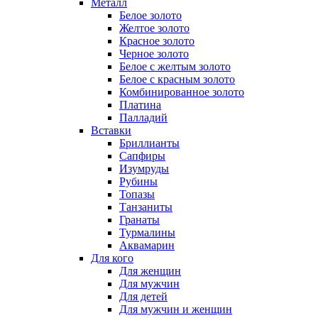
Металл
Белое золото
Желтое золото
Красное золото
Черное золото
Белое с желтым золото
Белое с красным золото
Комбинированное золото
Платина
Палладий
Вставки
Бриллианты
Сапфиры
Изумруды
Рубины
Топазы
Танзаниты
Гранаты
Турмалины
Аквамарин
Для кого
Для женщин
Для мужчин
Для детей
Для мужчин и женщин