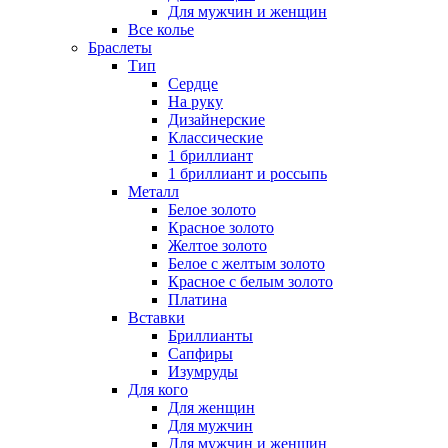
Для мужчин и женщин
Все колье
Браслеты
Тип
Сердце
На руку
Дизайнерские
Классические
1 бриллиант
1 бриллиант и россыпь
Металл
Белое золото
Красное золото
Желтое золото
Белое с желтым золото
Красное с белым золото
Платина
Вставки
Бриллианты
Сапфиры
Изумруды
Для кого
Для женщин
Для мужчин
Для мужчин и женщин