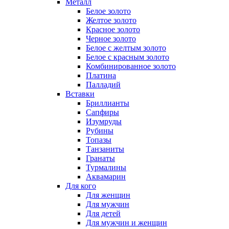
Металл
Белое золото
Желтое золото
Красное золото
Черное золото
Белое с желтым золото
Белое с красным золото
Комбинированное золото
Платина
Палладий
Вставки
Бриллианты
Сапфиры
Изумруды
Рубины
Топазы
Танзаниты
Гранаты
Турмалины
Аквамарин
Для кого
Для женщин
Для мужчин
Для детей
Для мужчин и женщин