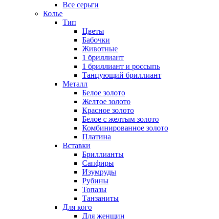
Все серьги
Колье
Тип
Цветы
Бабочки
Животные
1 бриллиант
1 бриллиант и россыпь
Танцующий бриллиант
Металл
Белое золото
Желтое золото
Красное золото
Белое с желтым золото
Комбинированное золото
Платина
Вставки
Бриллианты
Сапфиры
Изумруды
Рубины
Топазы
Танзаниты
Для кого
Для женщин