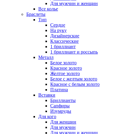
Для мужчин и женщин
Все колье
Браслеты
Тип
Сердце
На руку
Дизайнерские
Классические
1 бриллиант
1 бриллиант и россыпь
Металл
Белое золото
Красное золото
Желтое золото
Белое с желтым золото
Красное с белым золото
Платина
Вставки
Бриллианты
Сапфиры
Изумруды
Для кого
Для женщин
Для мужчин
Для мужчин и женщин