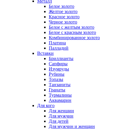
Металл
Белое золото
Желтое золото
Красное золото
Черное золото
Белое с желтым золото
Белое с красным золото
Комбинированное золото
Платина
Палладий
Вставки
Бриллианты
Сапфиры
Изумруды
Рубины
Топазы
Танзаниты
Гранаты
Турмалины
Аквамарин
Для кого
Для женщин
Для мужчин
Для детей
Для мужчин и женщин