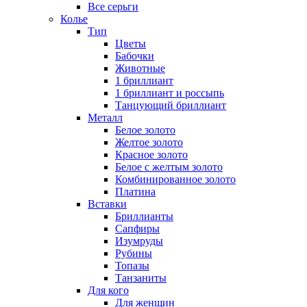
Все серьги
Колье
Тип
Цветы
Бабочки
Животные
1 бриллиант
1 бриллиант и россыпь
Танцующий бриллиант
Металл
Белое золото
Желтое золото
Красное золото
Белое с желтым золото
Комбинированное золото
Платина
Вставки
Бриллианты
Сапфиры
Изумруды
Рубины
Топазы
Танзаниты
Для кого
Для женщин