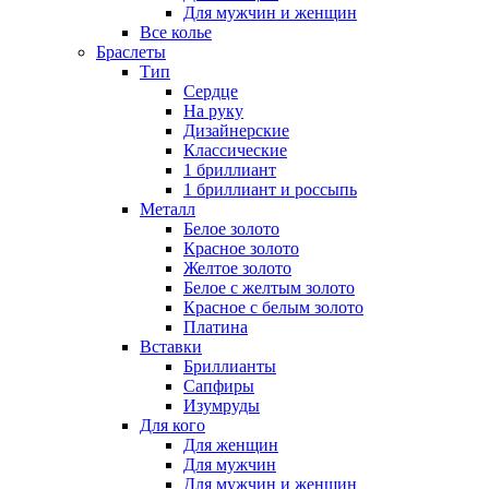
Для мужчин и женщин
Все колье
Браслеты
Тип
Сердце
На руку
Дизайнерские
Классические
1 бриллиант
1 бриллиант и россыпь
Металл
Белое золото
Красное золото
Желтое золото
Белое с желтым золото
Красное с белым золото
Платина
Вставки
Бриллианты
Сапфиры
Изумруды
Для кого
Для женщин
Для мужчин
Для мужчин и женщин