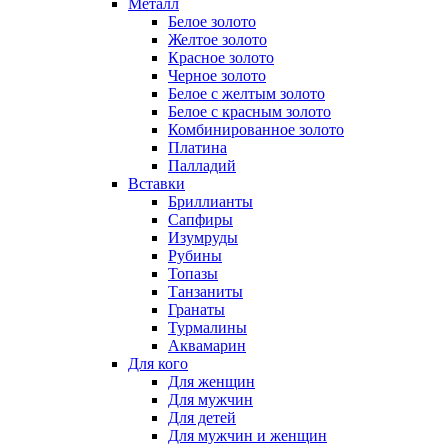
Металл
Белое золото
Желтое золото
Красное золото
Черное золото
Белое с желтым золото
Белое с красным золото
Комбинированное золото
Платина
Палладий
Вставки
Бриллианты
Сапфиры
Изумруды
Рубины
Топазы
Танзаниты
Гранаты
Турмалины
Аквамарин
Для кого
Для женщин
Для мужчин
Для детей
Для мужчин и женщин