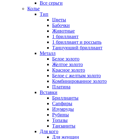
Все серьги
Колье
Тип
Цветы
Бабочки
Животные
1 бриллиант
1 бриллиант и россыпь
Танцующий бриллиант
Металл
Белое золото
Желтое золото
Красное золото
Белое с желтым золото
Комбинированное золото
Платина
Вставки
Бриллианты
Сапфиры
Изумруды
Рубины
Топазы
Танзаниты
Для кого
Для женщин