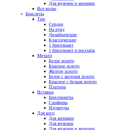
Для мужчин и женщин
Все колье
Браслеты
Тип
Сердце
На руку
Дизайнерские
Классические
1 бриллиант
1 бриллиант и россыпь
Металл
Белое золото
Красное золото
Желтое золото
Белое с желтым золото
Красное с белым золото
Платина
Вставки
Бриллианты
Сапфиры
Изумруды
Для кого
Для женщин
Для мужчин
Для мужчин и женщин