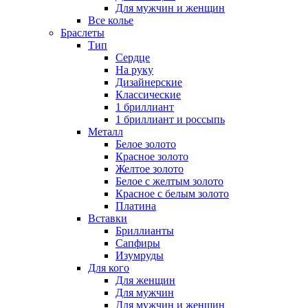
Для мужчин и женщин
Все колье
Браслеты
Тип
Сердце
На руку
Дизайнерские
Классические
1 бриллиант
1 бриллиант и россыпь
Металл
Белое золото
Красное золото
Желтое золото
Белое с желтым золото
Красное с белым золото
Платина
Вставки
Бриллианты
Сапфиры
Изумруды
Для кого
Для женщин
Для мужчин
Для мужчин и женщин