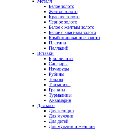
Металл
Белое золото
Желтое золото
Красное золото
Черное золото
Белое с желтым золото
Белое с красным золото
Комбинированное золото
Платина
Палладий
Вставки
Бриллианты
Сапфиры
Изумруды
Рубины
Топазы
Танзаниты
Гранаты
Турмалины
Аквамарин
Для кого
Для женщин
Для мужчин
Для детей
Для мужчин и женщин