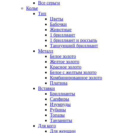
Все серьги
Колье
Тип
Цветы
Бабочки
Животные
1 бриллиант
1 бриллиант и россыпь
Танцующий бриллиант
Металл
Белое золото
Желтое золото
Красное золото
Белое с желтым золото
Комбинированное золото
Платина
Вставки
Бриллианты
Сапфиры
Изумруды
Рубины
Топазы
Танзаниты
Для кого
Для женщин