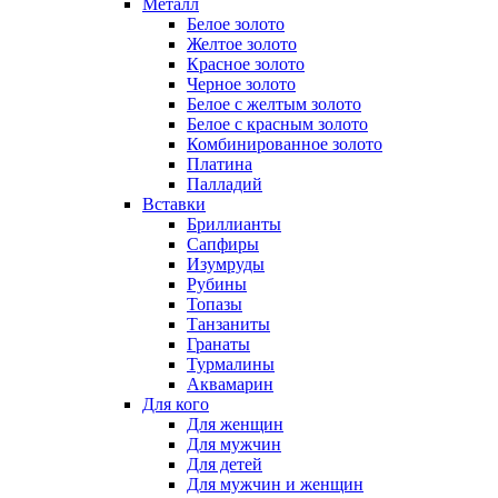
Металл
Белое золото
Желтое золото
Красное золото
Черное золото
Белое с желтым золото
Белое с красным золото
Комбинированное золото
Платина
Палладий
Вставки
Бриллианты
Сапфиры
Изумруды
Рубины
Топазы
Танзаниты
Гранаты
Турмалины
Аквамарин
Для кого
Для женщин
Для мужчин
Для детей
Для мужчин и женщин