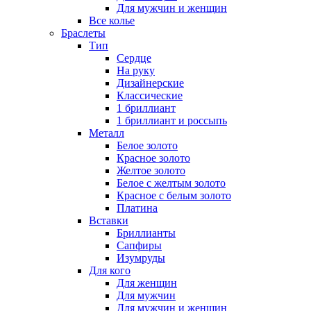
Для мужчин и женщин
Все колье
Браслеты
Тип
Сердце
На руку
Дизайнерские
Классические
1 бриллиант
1 бриллиант и россыпь
Металл
Белое золото
Красное золото
Желтое золото
Белое с желтым золото
Красное с белым золото
Платина
Вставки
Бриллианты
Сапфиры
Изумруды
Для кого
Для женщин
Для мужчин
Для мужчин и женщин