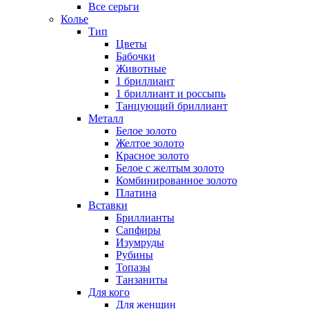
Все серьги
Колье
Тип
Цветы
Бабочки
Животные
1 бриллиант
1 бриллиант и россыпь
Танцующий бриллиант
Металл
Белое золото
Желтое золото
Красное золото
Белое с желтым золото
Комбинированное золото
Платина
Вставки
Бриллианты
Сапфиры
Изумруды
Рубины
Топазы
Танзаниты
Для кого
Для женщин