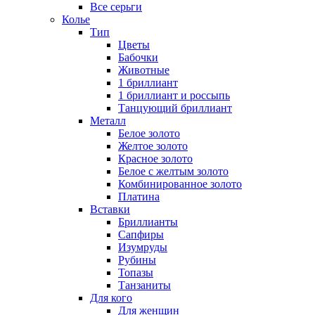
Все серьги
Колье
Тип
Цветы
Бабочки
Животные
1 бриллиант
1 бриллиант и россыпь
Танцующий бриллиант
Металл
Белое золото
Желтое золото
Красное золото
Белое с желтым золото
Комбинированное золото
Платина
Вставки
Бриллианты
Сапфиры
Изумруды
Рубины
Топазы
Танзаниты
Для кого
Для женщин