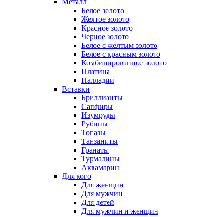
Металл
Белое золото
Желтое золото
Красное золото
Черное золото
Белое с желтым золото
Белое с красным золото
Комбинированное золото
Платина
Палладий
Вставки
Бриллианты
Сапфиры
Изумруды
Рубины
Топазы
Танзаниты
Гранаты
Турмалины
Аквамарин
Для кого
Для женщин
Для мужчин
Для детей
Для мужчин и женщин