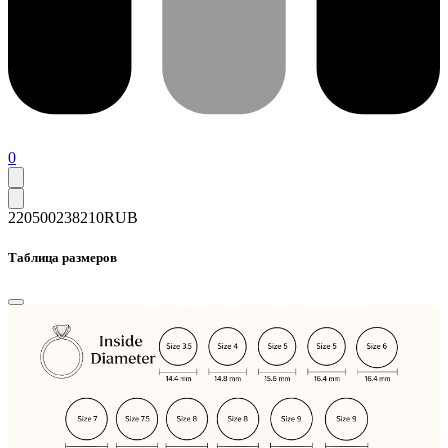
0
220500
238210
RUB
Таблица размеров