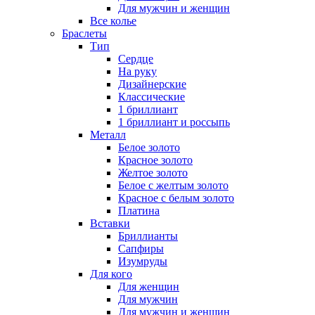
Для мужчин и женщин
Все колье
Браслеты
Тип
Сердце
На руку
Дизайнерские
Классические
1 бриллиант
1 бриллиант и россыпь
Металл
Белое золото
Красное золото
Желтое золото
Белое с желтым золото
Красное с белым золото
Платина
Вставки
Бриллианты
Сапфиры
Изумруды
Для кого
Для женщин
Для мужчин
Для мужчин и женщин