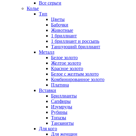
Все серьги
Колье
Тип
Цветы
Бабочки
Животные
1 бриллиант
1 бриллиант и россыпь
Танцующий бриллиант
Металл
Белое золото
Желтое золото
Красное золото
Белое с желтым золото
Комбинированное золото
Платина
Вставки
Бриллианты
Сапфиры
Изумруды
Рубины
Топазы
Танзаниты
Для кого
Для женщин