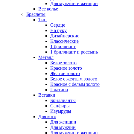
Для мужчин и женщин
Все колье
Браслеты
Тип
Сердце
На руку
Дизайнерские
Классические
1 бриллиант
1 бриллиант и россыпь
Металл
Белое золото
Красное золото
Желтое золото
Белое с желтым золото
Красное с белым золото
Платина
Вставки
Бриллианты
Сапфиры
Изумруды
Для кого
Для женщин
Для мужчин
Для мужчин и женщин