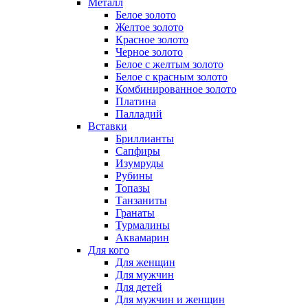
Металл
Белое золото
Желтое золото
Красное золото
Черное золото
Белое с желтым золото
Белое с красным золото
Комбинированное золото
Платина
Палладий
Вставки
Бриллианты
Сапфиры
Изумруды
Рубины
Топазы
Танзаниты
Гранаты
Турмалины
Аквамарин
Для кого
Для женщин
Для мужчин
Для детей
Для мужчин и женщин