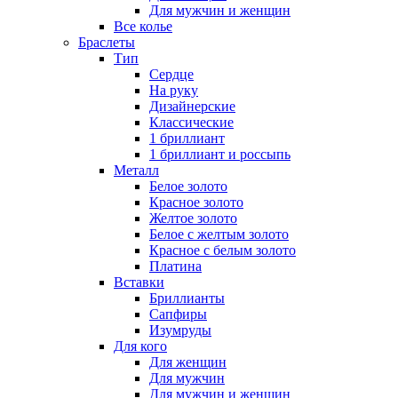
Для мужчин и женщин
Все колье
Браслеты
Тип
Сердце
На руку
Дизайнерские
Классические
1 бриллиант
1 бриллиант и россыпь
Металл
Белое золото
Красное золото
Желтое золото
Белое с желтым золото
Красное с белым золото
Платина
Вставки
Бриллианты
Сапфиры
Изумруды
Для кого
Для женщин
Для мужчин
Для мужчин и женщин