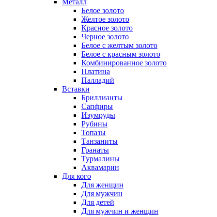
Металл
Белое золото
Желтое золото
Красное золото
Черное золото
Белое с желтым золото
Белое с красным золото
Комбинированное золото
Платина
Палладий
Вставки
Бриллианты
Сапфиры
Изумруды
Рубины
Топазы
Танзаниты
Гранаты
Турмалины
Аквамарин
Для кого
Для женщин
Для мужчин
Для детей
Для мужчин и женщин