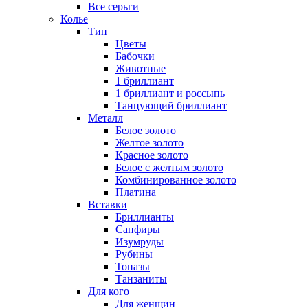
Все серьги
Колье
Тип
Цветы
Бабочки
Животные
1 бриллиант
1 бриллиант и россыпь
Танцующий бриллиант
Металл
Белое золото
Желтое золото
Красное золото
Белое с желтым золото
Комбинированное золото
Платина
Вставки
Бриллианты
Сапфиры
Изумруды
Рубины
Топазы
Танзаниты
Для кого
Для женщин