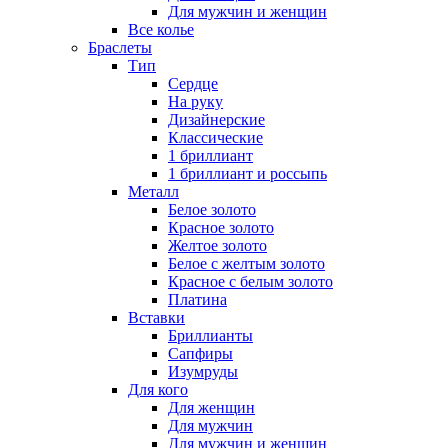
Для мужчин и женщин
Все колье
Браслеты
Тип
Сердце
На руку
Дизайнерские
Классические
1 бриллиант
1 бриллиант и россыпь
Металл
Белое золото
Красное золото
Желтое золото
Белое с желтым золото
Красное с белым золото
Платина
Вставки
Бриллианты
Сапфиры
Изумруды
Для кого
Для женщин
Для мужчин
Для мужчин и женщин