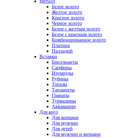
Металл
Белое золото
Желтое золото
Красное золото
Черное золото
Белое с желтым золото
Белое с красным золото
Комбинированное золото
Платина
Палладий
Вставки
Бриллианты
Сапфиры
Изумруды
Рубины
Топазы
Танзаниты
Гранаты
Турмалины
Аквамарин
Для кого
Для женщин
Для мужчин
Для детей
Для мужчин и женщин