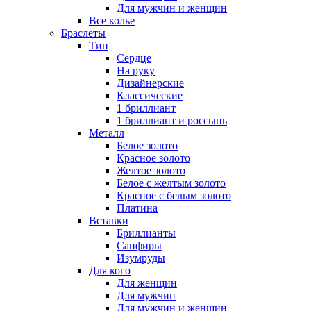
Для мужчин и женщин
Все колье
Браслеты
Тип
Сердце
На руку
Дизайнерские
Классические
1 бриллиант
1 бриллиант и россыпь
Металл
Белое золото
Красное золото
Желтое золото
Белое с желтым золото
Красное с белым золото
Платина
Вставки
Бриллианты
Сапфиры
Изумруды
Для кого
Для женщин
Для мужчин
Для мужчин и женщин