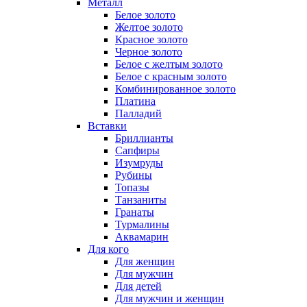
Металл
Белое золото
Желтое золото
Красное золото
Черное золото
Белое с желтым золото
Белое с красным золото
Комбинированное золото
Платина
Палладий
Вставки
Бриллианты
Сапфиры
Изумруды
Рубины
Топазы
Танзаниты
Гранаты
Турмалины
Аквамарин
Для кого
Для женщин
Для мужчин
Для детей
Для мужчин и женщин