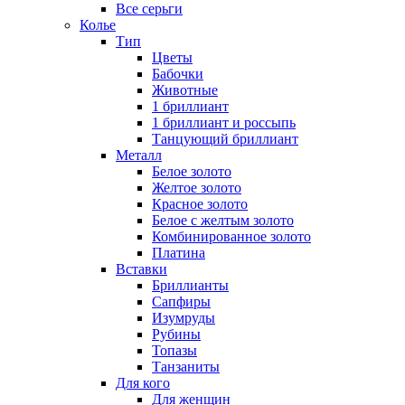
Все серьги
Колье
Тип
Цветы
Бабочки
Животные
1 бриллиант
1 бриллиант и россыпь
Танцующий бриллиант
Металл
Белое золото
Желтое золото
Красное золото
Белое с желтым золото
Комбинированное золото
Платина
Вставки
Бриллианты
Сапфиры
Изумруды
Рубины
Топазы
Танзаниты
Для кого
Для женщин