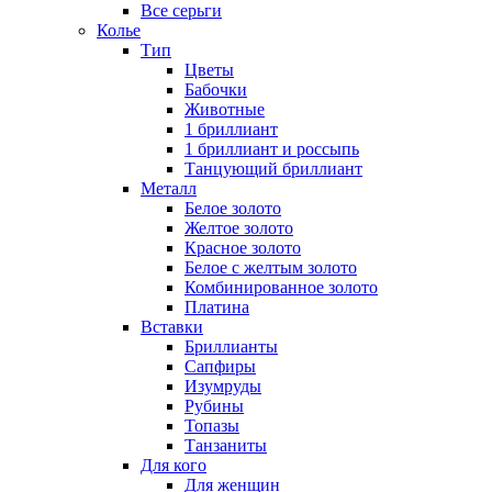
Все серьги
Колье
Тип
Цветы
Бабочки
Животные
1 бриллиант
1 бриллиант и россыпь
Танцующий бриллиант
Металл
Белое золото
Желтое золото
Красное золото
Белое с желтым золото
Комбинированное золото
Платина
Вставки
Бриллианты
Сапфиры
Изумруды
Рубины
Топазы
Танзаниты
Для кого
Для женщин