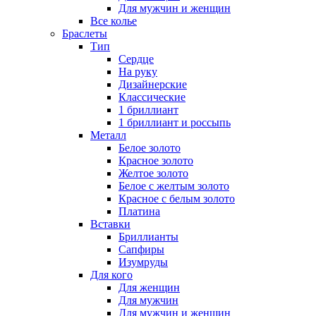
Для мужчин и женщин
Все колье
Браслеты
Тип
Сердце
На руку
Дизайнерские
Классические
1 бриллиант
1 бриллиант и россыпь
Металл
Белое золото
Красное золото
Желтое золото
Белое с желтым золото
Красное с белым золото
Платина
Вставки
Бриллианты
Сапфиры
Изумруды
Для кого
Для женщин
Для мужчин
Для мужчин и женщин