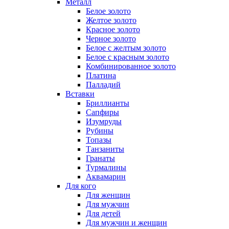
Металл
Белое золото
Желтое золото
Красное золото
Черное золото
Белое с желтым золото
Белое с красным золото
Комбинированное золото
Платина
Палладий
Вставки
Бриллианты
Сапфиры
Изумруды
Рубины
Топазы
Танзаниты
Гранаты
Турмалины
Аквамарин
Для кого
Для женщин
Для мужчин
Для детей
Для мужчин и женщин