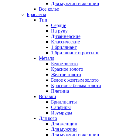
Для мужчин и женщин
Все колье
Браслеты
Тип
Сердце
На руку
Дизайнерские
Классические
1 бриллиант
1 бриллиант и россыпь
Металл
Белое золото
Красное золото
Желтое золото
Белое с желтым золото
Красное с белым золото
Платина
Вставки
Бриллианты
Сапфиры
Изумруды
Для кого
Для женщин
Для мужчин
Для мужчин и женщин