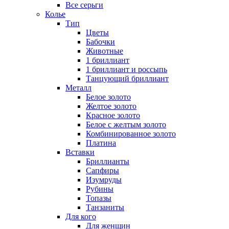
Все серьги
Колье
Тип
Цветы
Бабочки
Животные
1 бриллиант
1 бриллиант и россыпь
Танцующий бриллиант
Металл
Белое золото
Желтое золото
Красное золото
Белое с желтым золото
Комбинированное золото
Платина
Вставки
Бриллианты
Сапфиры
Изумруды
Рубины
Топазы
Танзаниты
Для кого
Для женщин