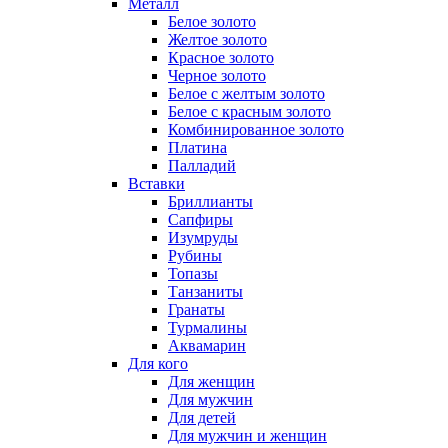
Металл
Белое золото
Желтое золото
Красное золото
Черное золото
Белое с желтым золото
Белое с красным золото
Комбинированное золото
Платина
Палладий
Вставки
Бриллианты
Сапфиры
Изумруды
Рубины
Топазы
Танзаниты
Гранаты
Турмалины
Аквамарин
Для кого
Для женщин
Для мужчин
Для детей
Для мужчин и женщин