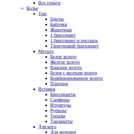
Все серьги
Колье
Тип
Цветы
Бабочки
Животные
1 бриллиант
1 бриллиант и россыпь
Танцующий бриллиант
Металл
Белое золото
Желтое золото
Красное золото
Белое с желтым золото
Комбинированное золото
Платина
Вставки
Бриллианты
Сапфиры
Изумруды
Рубины
Топазы
Танзаниты
Для кого
Для женщин