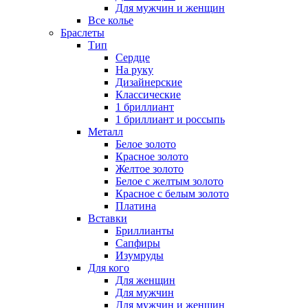
Для мужчин и женщин
Все колье
Браслеты
Тип
Сердце
На руку
Дизайнерские
Классические
1 бриллиант
1 бриллиант и россыпь
Металл
Белое золото
Красное золото
Желтое золото
Белое с желтым золото
Красное с белым золото
Платина
Вставки
Бриллианты
Сапфиры
Изумруды
Для кого
Для женщин
Для мужчин
Для мужчин и женщин