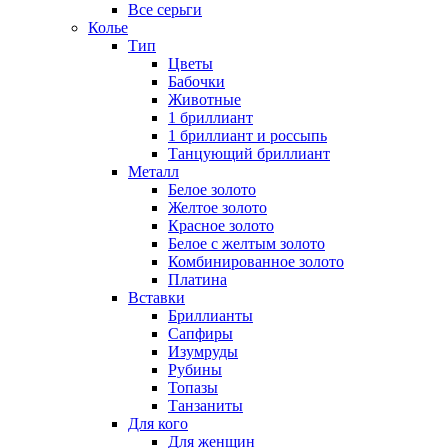
Все серьги
Колье
Тип
Цветы
Бабочки
Животные
1 бриллиант
1 бриллиант и россыпь
Танцующий бриллиант
Металл
Белое золото
Желтое золото
Красное золото
Белое с желтым золото
Комбинированное золото
Платина
Вставки
Бриллианты
Сапфиры
Изумруды
Рубины
Топазы
Танзаниты
Для кого
Для женщин