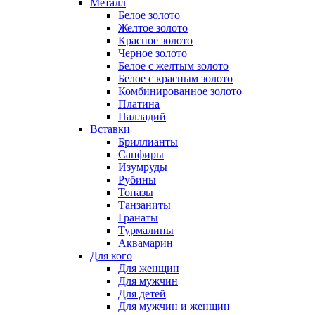
Металл
Белое золото
Желтое золото
Красное золото
Черное золото
Белое с желтым золото
Белое с красным золото
Комбинированное золото
Платина
Палладий
Вставки
Бриллианты
Сапфиры
Изумруды
Рубины
Топазы
Танзаниты
Гранаты
Турмалины
Аквамарин
Для кого
Для женщин
Для мужчин
Для детей
Для мужчин и женщин