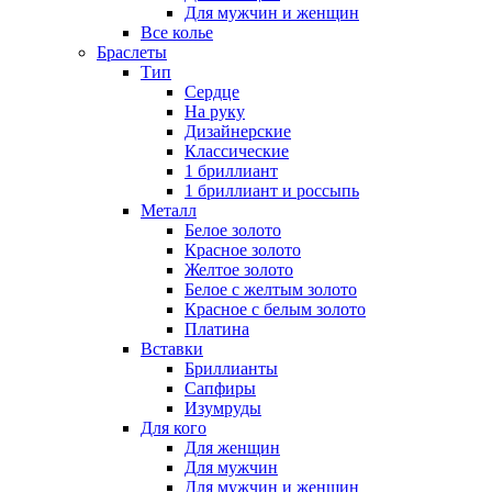
Для мужчин и женщин
Все колье
Браслеты
Тип
Сердце
На руку
Дизайнерские
Классические
1 бриллиант
1 бриллиант и россыпь
Металл
Белое золото
Красное золото
Желтое золото
Белое с желтым золото
Красное с белым золото
Платина
Вставки
Бриллианты
Сапфиры
Изумруды
Для кого
Для женщин
Для мужчин
Для мужчин и женщин