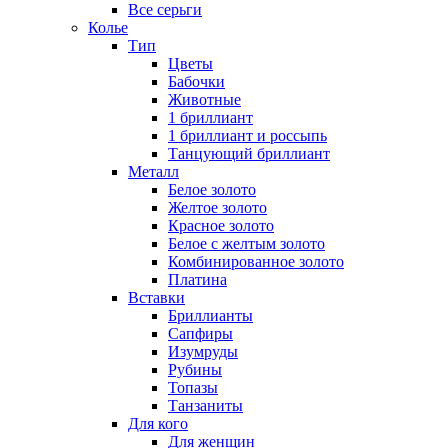
Все серьги
Колье
Тип
Цветы
Бабочки
Животные
1 бриллиант
1 бриллиант и россыпь
Танцующий бриллиант
Металл
Белое золото
Желтое золото
Красное золото
Белое с желтым золото
Комбинированное золото
Платина
Вставки
Бриллианты
Сапфиры
Изумруды
Рубины
Топазы
Танзаниты
Для кого
Для женщин