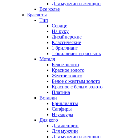
Для мужчин и женщин
Все колье
Браслеты
Тип
Сердце
На руку
Дизайнерские
Классические
1 бриллиант
1 бриллиант и россыпь
Металл
Белое золото
Красное золото
Желтое золото
Белое с желтым золото
Красное с белым золото
Платина
Вставки
Бриллианты
Сапфиры
Изумруды
Для кого
Для женщин
Для мужчин
Для мужчин и женщин