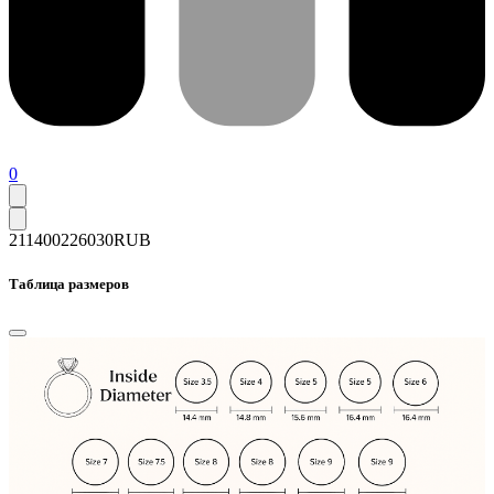
0
211400
226030
RUB
Таблица размеров