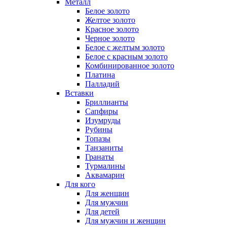
Металл
Белое золото
Желтое золото
Красное золото
Черное золото
Белое с желтым золото
Белое с красным золото
Комбинированное золото
Платина
Палладий
Вставки
Бриллианты
Сапфиры
Изумруды
Рубины
Топазы
Танзаниты
Гранаты
Турмалины
Аквамарин
Для кого
Для женщин
Для мужчин
Для детей
Для мужчин и женщин