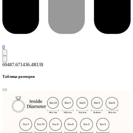
0
69487.6
71436.4
RUB
Таблица размеров