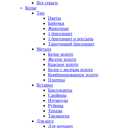
Все серьги
Колье
Тип
Цветы
Бабочки
Животные
1 бриллиант
1 бриллиант и россыпь
Танцующий бриллиант
Металл
Белое золото
Желтое золото
Красное золото
Белое с желтым золото
Комбинированное золото
Платина
Вставки
Бриллианты
Сапфиры
Изумруды
Рубины
Топазы
Танзаниты
Для кого
Для женщин