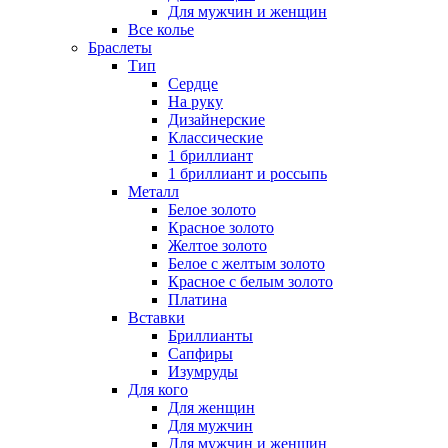
Для мужчин и женщин
Все колье
Браслеты
Тип
Сердце
На руку
Дизайнерские
Классические
1 бриллиант
1 бриллиант и россыпь
Металл
Белое золото
Красное золото
Желтое золото
Белое с желтым золото
Красное с белым золото
Платина
Вставки
Бриллианты
Сапфиры
Изумруды
Для кого
Для женщин
Для мужчин
Для мужчин и женщин