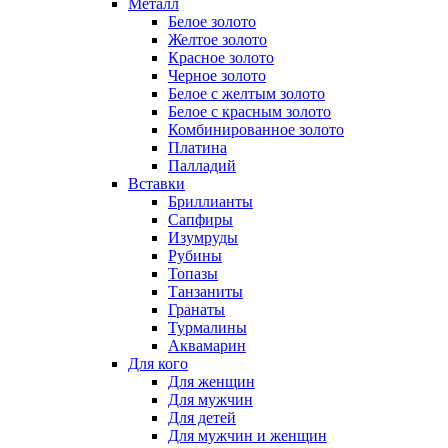
Металл
Белое золото
Желтое золото
Красное золото
Черное золото
Белое с желтым золото
Белое с красным золото
Комбинированное золото
Платина
Палладий
Вставки
Бриллианты
Сапфиры
Изумруды
Рубины
Топазы
Танзаниты
Гранаты
Турмалины
Аквамарин
Для кого
Для женщин
Для мужчин
Для детей
Для мужчин и женщин