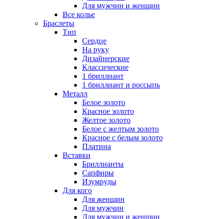
Для мужчин и женщин
Все колье
Браслеты
Тип
Сердце
На руку
Дизайнерские
Классические
1 бриллиант
1 бриллиант и россыпь
Металл
Белое золото
Красное золото
Желтое золото
Белое с желтым золото
Красное с белым золото
Платина
Вставки
Бриллианты
Сапфиры
Изумруды
Для кого
Для женщин
Для мужчин
Для мужчин и женщин