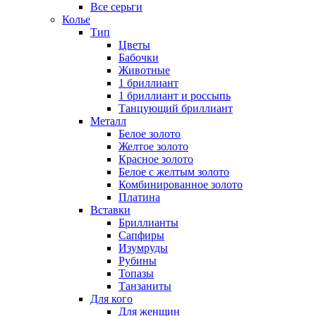
Все серьги
Колье
Тип
Цветы
Бабочки
Животные
1 бриллиант
1 бриллиант и россыпь
Танцующий бриллиант
Металл
Белое золото
Желтое золото
Красное золото
Белое с желтым золото
Комбинированное золото
Платина
Вставки
Бриллианты
Сапфиры
Изумруды
Рубины
Топазы
Танзаниты
Для кого
Для женщин