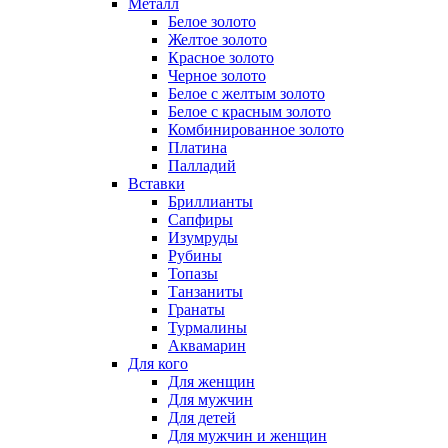
Металл
Белое золото
Желтое золото
Красное золото
Черное золото
Белое с желтым золото
Белое с красным золото
Комбинированное золото
Платина
Палладий
Вставки
Бриллианты
Сапфиры
Изумруды
Рубины
Топазы
Танзаниты
Гранаты
Турмалины
Аквамарин
Для кого
Для женщин
Для мужчин
Для детей
Для мужчин и женщин