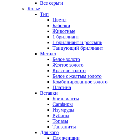
Все серьги
Колье
Тип
Цветы
Бабочки
Животные
1 бриллиант
1 бриллиант и россыпь
Танцующий бриллиант
Металл
Белое золото
Желтое золото
Красное золото
Белое с желтым золото
Комбинированное золото
Платина
Вставки
Бриллианты
Сапфиры
Изумруды
Рубины
Топазы
Танзаниты
Для кого
Для женщин