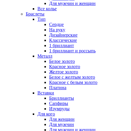
Для мужчин и женщин
Все колье
Браслеты
Тип
Сердце
На руку
Дизайнерские
Классические
1 бриллиант
1 бриллиант и россыпь
Металл
Белое золото
Красное золото
Желтое золото
Белое с желтым золото
Красное с белым золото
Платина
Вставки
Бриллианты
Сапфиры
Изумруды
Для кого
Для женщин
Для мужчин
Для мужчин и женщин