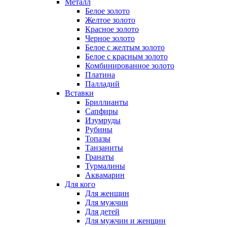
Металл
Белое золото
Желтое золото
Красное золото
Черное золото
Белое с желтым золото
Белое с красным золото
Комбинированное золото
Платина
Палладий
Вставки
Бриллианты
Сапфиры
Изумруды
Рубины
Топазы
Танзаниты
Гранаты
Турмалины
Аквамарин
Для кого
Для женщин
Для мужчин
Для детей
Для мужчин и женщин