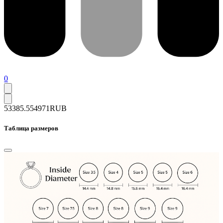
0
53385.5
54971
RUB
Таблица размеров