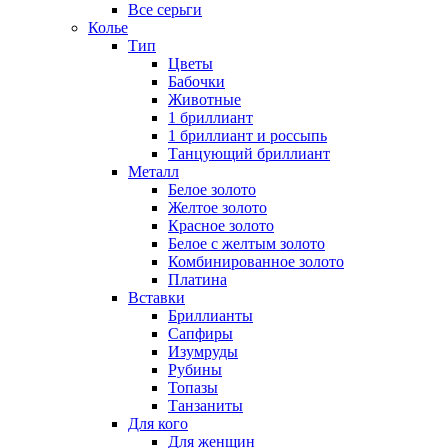
Все серьги
Колье
Тип
Цветы
Бабочки
Животные
1 бриллиант
1 бриллиант и россыпь
Танцующий бриллиант
Металл
Белое золото
Желтое золото
Красное золото
Белое с желтым золото
Комбинированное золото
Платина
Вставки
Бриллианты
Сапфиры
Изумруды
Рубины
Топазы
Танзаниты
Для кого
Для женщин