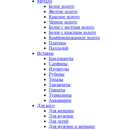
Металл
Белое золото
Желтое золото
Красное золото
Черное золото
Белое с желтым золото
Белое с красным золото
Комбинированное золото
Платина
Палладий
Вставки
Бриллианты
Сапфиры
Изумруды
Рубины
Топазы
Танзаниты
Гранаты
Турмалины
Аквамарин
Для кого
Для женщин
Для мужчин
Для детей
Для мужчин и женщин