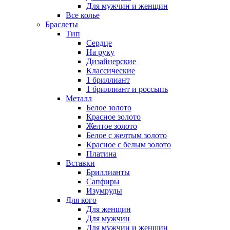
Для мужчин и женщин
Все колье
Браслеты
Тип
Сердце
На руку
Дизайнерские
Классические
1 бриллиант
1 бриллиант и россыпь
Металл
Белое золото
Красное золото
Желтое золото
Белое с желтым золото
Красное с белым золото
Платина
Вставки
Бриллианты
Сапфиры
Изумруды
Для кого
Для женщин
Для мужчин
Для мужчин и женщин