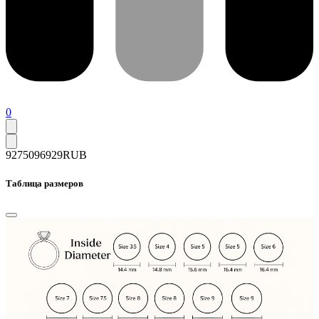
0
92750
96929
RUB
Таблица размеров